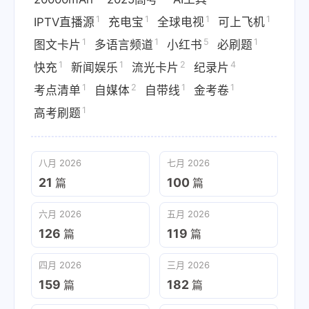
1
1
1
1
IPTV直播源
充电宝
全球电视
可上飞机
1
1
5
1
图文卡片
多语言频道
小红书
必刷题
1
1
2
4
快充
新闻娱乐
流光卡片
纪录片
1
2
1
1
考点清单
自媒体
自带线
金考卷
1
高考刷题
八月 2026
七月 2026
21
100
篇
篇
六月 2026
五月 2026
126
119
篇
篇
四月 2026
三月 2026
159
182
篇
篇