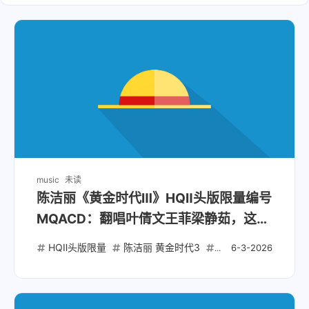
music
未读
陈洁丽《黄金时代Ⅲ》HQⅡ头版限量编号
MQACD：翻唱叶倩文王菲梁静茹，这16
首老歌被她唱出了新灵魂
HQⅡ头版限量
陈洁丽 黄金时代3
MQACD母带
WA
6-3-2026