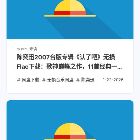
music
未读
陈奕迅2007台版专辑《认了吧》无损
Flac下载：歌神巅峰之作，11首经典一次
听够
网盘下载
无损音乐网盘
陈奕迅专辑下载
认了吧台版F
1-22-2026