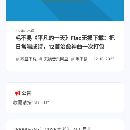
music
未读
毛不易《平凡的一天》Flac无损下载：把
日常唱成诗，12首治愈神曲一次打包
网盘下载
无损音乐网盘
毛不易专辑下载
平凡的一天F
12-18-2025
公告
收藏请按“ctrl+D”
1
3
6
20000mAh
2025高考
AI工具