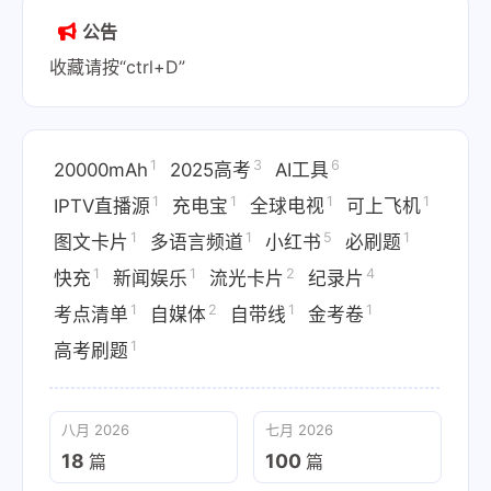
公告
收藏请按“ctrl+D”
1
3
6
20000mAh
2025高考
AI工具
1
1
1
1
IPTV直播源
充电宝
全球电视
可上飞机
1
1
5
1
图文卡片
多语言频道
小红书
必刷题
1
1
2
4
快充
新闻娱乐
流光卡片
纪录片
1
2
1
1
考点清单
自媒体
自带线
金考卷
1
高考刷题
八月 2026
七月 2026
18
100
篇
篇