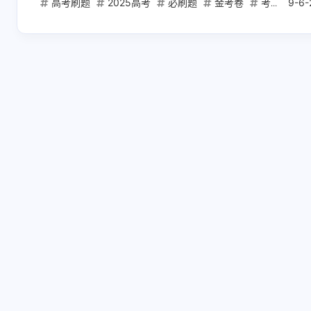
高考刷题
2025高考
必刷题
金考卷
考点清单
9-6-
互动
最新评论
正在加载中...