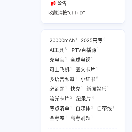
公告
收藏请按“ctrl+D”
1
3
20000mAh
2025高考
1
2
1
6
1
AI副业
AI变现
AI实战课程
AI工具
IPTV直播源
1
1
充电宝
全球电视
1
1
1
IPTV直播源
M4芯片
1
1
可上飞机
图文卡片
1
1
1
费API
全游戏完整电影
全球电视
1
5
多语言频道
小红书
1
1
1
必刷题
快充
新闻娱乐
1
5
多语言频道
小红书
2
4
流光卡片
纪录片
1
1
1
优惠
数据接口
新闻娱乐
1
2
1
考点清单
自媒体
自带线
4
1364
1
纪录片
网盘下载
考点清单
1
1
金考卷
高考刷题
1
1
1
卷
高考刷题
黑神话悟空