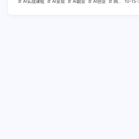
AI实战课程
AI变现
AI副业
AI创业
网盘下载
10-15-
互动
最新评论
正在加载中...