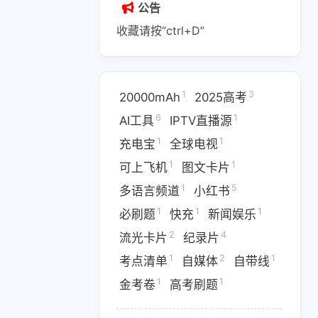
公告
收藏请按“ctrl+D”
1
3
20000mAh
2025高考
1
2
1
6
1
AI副业
AI变现
AI实战课程
AI工具
IPTV直播源
1
1
充电宝
全球电视
1
1
1
IPTV直播源
M4芯片
1
1
可上飞机
图文卡片
1
1
1
费API
全游戏完整电影
全球电视
1
5
多语言频道
小红书
1
1
1
必刷题
快充
新闻娱乐
1
5
多语言频道
小红书
2
4
流光卡片
纪录片
1
1
1
优惠
数据接口
新闻娱乐
1
2
1
考点清单
自媒体
自带线
4
1364
1
纪录片
网盘下载
考点清单
1
1
金考卷
高考刷题
1
1
1
卷
高考刷题
黑神话悟空