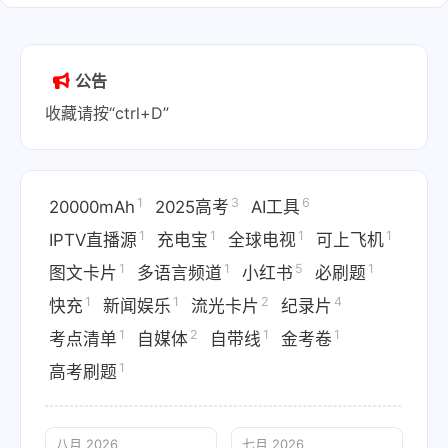
公告
收藏请按“ctrl+D”
1
3
6
20000mAh
2025高考
AI工具
1
1
1
1
IPTV直播源
充电宝
全球电视
可上飞机
1
1
5
1
图文卡片
多语言频道
小红书
必刷题
1
1
2
4
快充
新闻娱乐
流光卡片
纪录片
1
2
1
1
考点清单
自媒体
自带线
金考卷
1
高考刷题
八月 2026
七月 2026