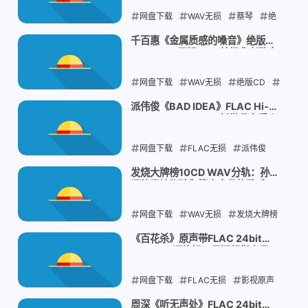
网盘下载
WAV无损
蔡琴
绝
版CD
怀旧经典
千百惠《金属质感的嗓音》绝版
2CD WAV无损：34首经典老歌全
2026-08-04
收录
网盘下载
WAV无损
绝版CD
怀旧经典
千百惠
派伟俊《BAD IDEA》FLAC Hi-
Res 24bit 48khz：新世代音乐人
2026-08-04
2026完整专辑
网盘下载
FLAC无损
派伟俊
BAD IDEA
Hi-Res高清
周杰伦旗
发烧大牌榜10CD WAV分轨：孙露
谭艳雷婷张玮伽等十大发烧歌手
下
HiFi人声合集
网盘下载
2026-07-31
WAV无损
发烧大牌榜
HiFi人声
车载试音
《百花杀》原声带FLAC 24bit
48kHz：谭旋操刀周深领衔六星
2026-07-31
OST完整版
网盘下载
FLAC无损
影视原声
百花杀OST
周深红尘慌慌
周深《听无声处》FLAC 24bit