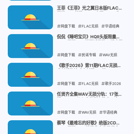
陈洁仪
现场Live
王菲《王菲》光之翼日本版FLAC
无损：16首歌+8cm小碟，EMI收
2026-08-04
官之作
网盘下载
FLAC无损
华语经典
王菲
日版专辑
侃侃《睡吧宝贝》HQⅡ头版限量
WAV无损：12首西域民歌，低速原
2026-08-04
抓的南方民谣
网盘下载
民谣专辑
WAV无损
侃侃
西域民歌
《歌手2026》第11期FLAC无损：
尤长靖绝地反击封王，8首Live一
2026-08-04
次听够
网盘下载
FLAC无损
歌手2026
现场音乐
竞演合集
任贤齐全集WAV无损分轨：17张专
辑18GB，从心太软到在路上一次
2026-08-04
收齐
网盘下载
WAV无损
华语经典
任贤齐
专辑合集
蔡琴《最难忘的好歌》绝版2CD
WAV无损：36首经典全收录纪念
2026-08-04
封麦前的声音