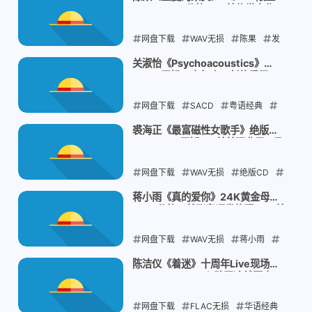
WAV 24bit分轨：12首传世之作，
2026-08-05
夏日治愈翻唱
网盘下载
WAV无损
陈果
发
烧翻唱
国语经典
关淑怡《Psychoacoustics》
SACD无损：十年磨一剑的重绎，
2026-08-04
难得有情人换了副灵魂
网盘下载
SACD
粤语经典
关淑怡
重绎专辑
裘海正《最富磁性女歌手》绝版
2CD WAV原抓：8首首曝曲目，飞
2026-08-04
鹰三姝的黄金年代
网盘下载
WAV无损
绝版CD
怀旧经典
裘海正
蒋小雨《真的爱你》24K黄金母盘
WAV分轨：首张粤语发烧碟，13首
2026-08-04
港乐金曲重唱
网盘下载
WAV无损
蒋小雨
粤语发烧
港乐金曲
陈洁仪《着迷》十周年Live现场
FLAC Hi-Res：心动天冷就回来，
2026-08-04
现场氛围感拉满
网盘下载
FLAC无损
华语经典