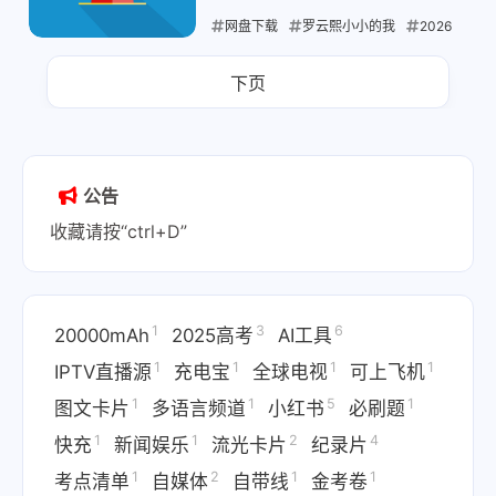
网盘下载
2026-07-25
罗云熙小小的我
2026
新专辑FLAC
童话叙事音乐
向内
下页
生长概念
2026-07-25
公告
收藏请按“ctrl+D”
1
3
6
20000mAh
2025高考
AI工具
1
1
1
1
IPTV直播源
充电宝
全球电视
可上飞机
1
1
5
1
图文卡片
多语言频道
小红书
必刷题
1
1
2
4
快充
新闻娱乐
流光卡片
纪录片
1
2
1
1
考点清单
自媒体
自带线
金考卷