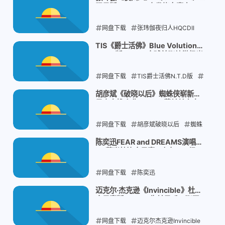
限量版WAV：三大发烧女声之一，
唱
林忆莲李宗盛合唱
12首夜色情歌的都市疗愈
网盘下载
2026-07-28
张玮伽夜归人HQCDII
MQA高清音频限量版
三大发烧女声
TIS《爵士活佛》Blue Volution
N.T.D版WAV：全球首张纳微极光
之一
廖志茂金牌制作
技术CD，人声一字一字唱出如钟响
亮
网盘下载
2026-07-28
TIS爵士活佛N.T.D版
纳微极光技术CD
Scotty Wright人声
胡彦斌《破晓以后》蜘蛛侠崭新之
日中文推广曲FLAC：荷兰弟亲自
天碟
发烧男声试音碟
打call「我真的太爱了」
网盘下载
2026-07-28
胡彦斌破晓以后
蜘蛛
侠崭新之日推广曲
唐汉霄词曲创作
陈奕迅FEAR and DREAMS演唱会
4K蓝光杜比全景声：七年182场，
荷兰弟打call认证
31首全重编曲，从恐惧到梦想的音
乐剧
网盘下载
2026-07-27
陈奕迅
FEARandDREAMS
4K蓝光杜比全景
迈克尔·杰克逊《Invincible》杜比
全景声版FLAC：生前最后一张原
声
红馆现场实录
七年182场巡演
创专辑，被SONY冷藏的1200万张
销量神砖
网盘下载
2026-07-27
迈克尔杰克逊Invincible