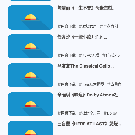
雨落
泽口真生
白噪音专辑
陈洁丽《一生不变》母盘直刻
WAV：HiFi靓声天后的粤语老歌课
2026-08-07
代表
网盘下载
发烧女声
母盘直刻
陈洁丽一生不变
粤语老歌
任素汐《一些小歌儿们》
FLAC+WAV整轨：演员的副业，
2026-08-07
唱的全是角色的命
网盘下载
FLAC无损
任素汐专
辑
影视歌曲
华语民谣
马友友The Classical Cello
Collection 15CD：60岁生日交出
2026-08-07
的半世纪答卷
网盘下载
马友友大提琴
古典音
乐精选
巴赫无伴奏组曲
Sony
辛晓琪《味道》Dolby Atmos杜比
全景声版：30年前的疗伤神曲被重
Classical
新打开
网盘下载
2026-08-06
杜比全景声
Dolby
Atmos
辛晓琪味道
华语经典情歌
三盲鼠《HERE AT LAST》发烧爵
士FLAC 24bit/96kHz：日本
2026-08-06
Blue Note的临场感传奇