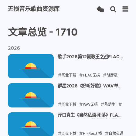
无损音乐歌曲资源库
文章总览 - 1710
2026
歌手2026第12期歌王之战FLAC
Hi-Res：胡彦斌双第一封王，齐豫
毛阿敏《相思》才是全网天花板
网盘下载
FLAC无损
胡彦斌
歌手2026
歌王之战
群星2026《好听好歌》WAV单
曲：周深陈楚生和短视频神曲大户
2026-08-08
挤一张碟，画面太割裂
网盘下载
WAV无损
陈楚生
华语流行合集
周深千香
泽口真生《自然私语·雨落》FLAC
24bit/192kHz：城市雨夜比深山
2026-08-08
雨声更高级？
网盘下载
Hi-Res无损
自然私语