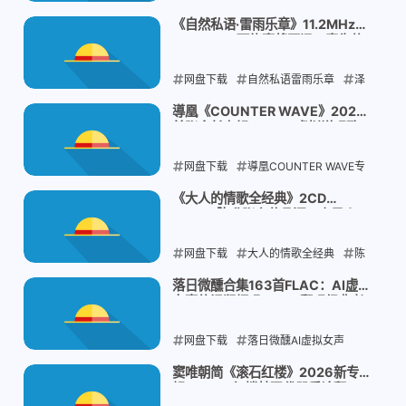
羊文学Keep Walking单曲
《自然私语·雷雨乐章》11.2MHz
DSD 512：环绕声将军泽口真生的
Hitsujibungaku日本另类摇滚
more
沉浸式雷雨录音，1/f波动疗愈身心
than words咒术回战ED
网盘下载
自然私语雷雨乐章
泽
口真生NHK录音工程师
2026-07-30
1/f波动自然疗
導凰《COUNTER WAVE》2026
首张全长专辑FLAC：虚拟说唱歌
愈
DSD512环绕声录音
手的逆流冲击，硬朗电子舞曲冲破
桎梏
网盘下载
2026-07-30
導凰COUNTER WAVE专
辑
日本虚拟说唱歌手
硬朗电子舞
《大人的情歌全经典》2CD
WAV：陈升张宇黄品源三小男人
曲
Hi-Res 24bit 48kHz
26首KTV国民金曲
网盘下载
2026-07-30
大人的情歌全经典
陈
升张宇黄品源
三小男人情歌合集
落日微醺合集163首FLAC：AI虚拟
女声的温润烟嗓，R&B翻唱经典老
KTV国民金曲WAV
歌新韵味
网盘下载
2026-07-30
落日微醺AI虚拟女声
R&B翻唱经典老歌
温润慵懒烟嗓
窦唯朝简《滚石红楼》2026新专
辑FLAC：红楼梦现代器乐诠释，
AI歌手合集FLAC
实验氛围音乐的中国美学