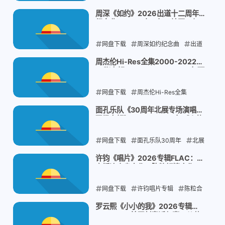
杜比全景声E-AC-3
Apple Music
周深《如约》2026出道十二周年
纪念曲FLAC：十二年一轮回，与
全景声版
最后一张原创专辑
生米双向奔赴的温柔约定
网盘下载
2026-07-27
周深如约纪念曲
出道
十二周年
百花杀红尘慌慌
Hi-Res
周杰伦Hi-Res全集2000-2022：
15张专辑24bit FLAC，2024年环
FLAC臻品母带
球音乐官方新版，8.3GB压箱底收
藏
网盘下载
2026-07-26
周杰伦Hi-Res全集
24bit FLAC无损
环球音乐官方新
面孔乐队《30周年北展专场演唱会
现场专辑》FLAC：1995年《火的
版
华语流行天王
本能》70万张销量的中国摇滚老
炮，2020年北展剧场热血回归
网盘下载
2026-07-26
面孔乐队30周年
北展
剧场现场专辑
中国摇滚经典
火的
许钧《唱片》2026专辑FLAC：独
立摇滚内省之作，陈粒倾情合作
本能专辑
《嘿》
网盘下载
2026-07-26
许钧唱片专辑
陈粒合
作嘿
独立摇滚民谣
金曲奖提名歌
罗云熙《小小的我》2026专辑
FLAC：10首原创童话叙事，从芭
手
蕾少年到向内生长的音乐旅程