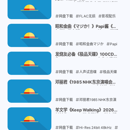
48kHz：九门片尾曲空灵唱腔诉说
2026-07-31
江湖宿命
网盘下载
FLAC无损
影视配乐
周深音乐
九门OST
昭和金曲《マジか！》Papi酱《生
气了》日文版FLAC：B站200万播
2026-07-31
放，AI改编的洗脑神曲
网盘下载
昭和金曲マジか
Papi
酱生气了日文版
吉事堡AI改编
Hi-
发烧友必备《极品天碟》100CD合
集WAV+CUE：67GB古典人声器
Res 24bit 44kHz
乐名盘，从马勒到Pink Floyd的压
箱底收藏
网盘下载
2026-07-30
人声试音碟
极品天碟
100CD合集
发烧友珍藏WAV+CUE
邓丽君《1985 NHK东京演唱会》
UHQCD 2CD WAV：空前绝后的
古典交响名盘
神级现场，唯一一次的日本告别演
出
网盘下载
2026-07-30
邓丽君1985 NHK东京演
唱会
ONE AND ONLY唯一一次
羊文学《Keep Walking》2026最
新单曲FLAC：咒术回战ED破亿播
UHQCD发烧碟
空前绝后神级现场
放量乐队，继续向前行走的另类摇
滚诗篇
网盘下载
2026-07-30
Hi-Res 24bit 48kHz