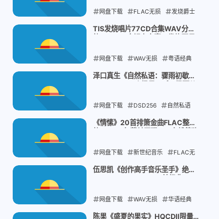
网盘下载
FLAC无损
发烧爵士
Hi-Res
三盲鼠TBM
TIS发烧唱片77CD合集WAV分
轨：40GB金银岛之声，发烧圈最
2026-08-05
邪门的天碟工厂
网盘下载
WAV无损
粤语经典
发烧人声
TIS唱片
泽口真生《自然私语：骤雨初歇》
DSD256：三个场景，听一场雨从
2026-08-05
来到停的一生
网盘下载
DSD256
自然私语
实地录音
白噪音
《情愫》20首排箫金曲FLAC整
轨：1991年荷兰天碟，一台排箫吹
2026-08-05
尽半世纪名曲
网盘下载
新世纪音乐
FLAC无
损
排箫轻音乐
治愈纯音乐
伍思凯《创作高手音乐圣手》绝版
2CD WAV+CUE：32首经典，一
2026-08-05
首失恋写出的传世名曲
网盘下载
WAV无损
华语经典
绝版CD
伍思凯
陈果《盛夏的果实》HQCDII限量版