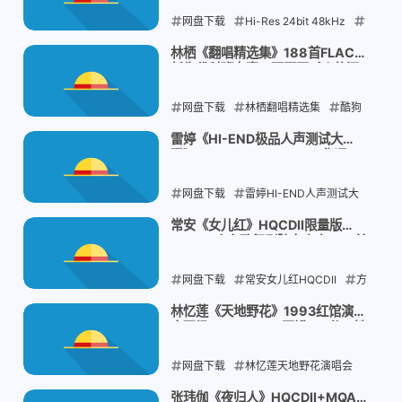
网盘下载
2026-07-30
Hi-Res 24bit 48kHz
窦唯朝简滚石红楼
实验氛围器乐
林栖《翻唱精选集》188首FLAC：
新生代科班女声，两百万听众的深
红楼梦现代诠释
情翻唱
网盘下载
2026-07-30
林栖翻唱精选集
酷狗
认证音乐人
四川音乐学院科班
深
雷婷《HI-END极品人声测试大
碟》24bit 96kHz WAV：华语五
情翻唱女声
大发烧女声之一，磁性感性征服发
烧圈
网盘下载
2026-07-28
雷婷HI-END人声测试大
碟
24bit 96kHz Hi-Res
华语五大
常安《女儿红》HQCDII限量版
WAV：广东歌舞剧院女高音，12首
发烧女声
磁性感性女毒嗓
民歌经典的温润演绎
网盘下载
2026-07-28
常安女儿红HQCDII
方
盛文化发烧女声
民歌经典女高音
林忆莲《天地野花》1993红馆演唱
会现场2CD WAV：豆瓣8.9分，她
金唱片奖获得者
与李宗盛第一次合唱《当爱已成往
事》
网盘下载
2026-07-28
林忆莲天地野花演唱会
1993红馆现场录音
当爱已成往事首
张玮伽《夜归人》HQCDII+MQA