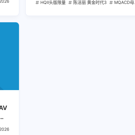
速抓轨
2026
粤语经典翻唱
无损试音碟
HQⅡ头版限量
陈洁丽 黄金时代3
MQACD母带
兴趣点
寻找你感兴趣的领域
1
3
1
20000mAh
2025高考
AI创业
6
2
AI工具
AI文案写作
ChatGPT实战
1
1
1
Mac mini
Web API
充电宝
免
1
1
1
内容创作工具
可上飞机
图文卡片
1
1
1
开发者服务
必刷题
快充
教育
AV
我
2
1
1
流光卡片
短视频爆款
稳定API
2026
粤语发烧碟
港乐经典重绎
2
1
1
自媒体
自带线
苹果电脑
金考