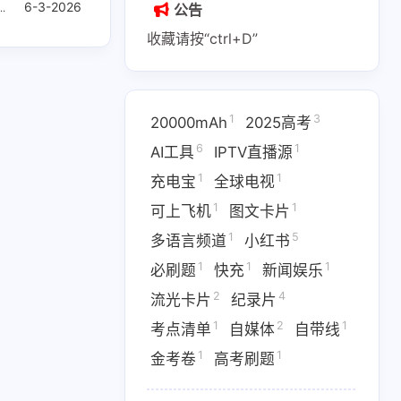
6-3-2026
WAV分轨下载
华语经典翻唱
无损音乐网盘
公告
收藏请按“ctrl+D”
1
3
20000mAh
2025高考
1
2
1
6
1
AI副业
AI变现
AI实战课程
AI工具
IPTV直播源
1
1
充电宝
全球电视
1
1
1
IPTV直播源
M4芯片
1
1
可上飞机
图文卡片
1
1
1
费API
全游戏完整电影
全球电视
1
5
多语言频道
小红书
1
1
1
必刷题
快充
新闻娱乐
1
5
多语言频道
小红书
2
4
流光卡片
纪录片
1
1
1
优惠
数据接口
新闻娱乐
1
2
1
考点清单
自媒体
自带线
4
1364
1
纪录片
网盘下载
考点清单
1
1
金考卷
高考刷题
1
1
1
卷
高考刷题
黑神话悟空