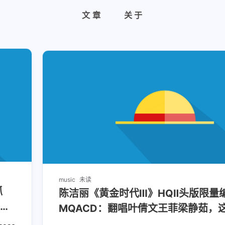
文章
关于
music
未读
抓
陈洁丽《黄金时代Ⅲ》HQⅡ头版限量
口港
MQACD：翻唱叶倩文王菲梁静茹，这
被她唱出了新灵魂