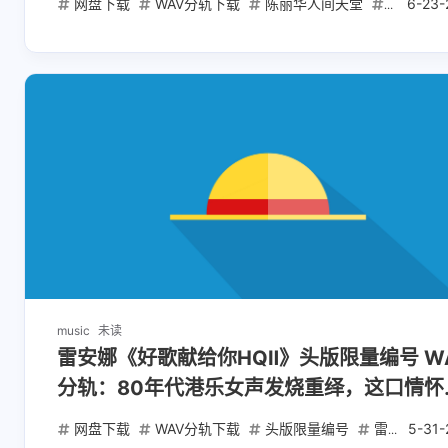
网盘下载
WAV分轨下载
陈丽华人间天堂
HQII低
6-23-
互动
最新评论
正在加载中...
music
未读
雷安娜《好歌献给你HQⅡ》头版限量编号 W
分轨：80年代港乐女声发烧重绎，这口情怀
干了
网盘下载
WAV分轨下载
头版限量编号
雷安娜HQ2
5-31-