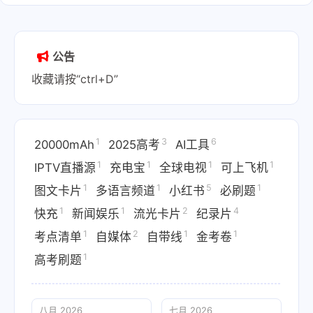
公告
收藏请按“ctrl+D”
1
3
6
20000mAh
2025高考
AI工具
1
1
1
1
IPTV直播源
充电宝
全球电视
可上飞机
1
1
5
1
图文卡片
多语言频道
小红书
必刷题
1
1
2
4
快充
新闻娱乐
流光卡片
纪录片
1
2
1
1
考点清单
自媒体
自带线
金考卷
1
高考刷题
八月 2026
七月 2026