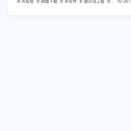
AI变现
网盘下载
AI写作
提示词工程
自动化工
10-20-
互动
最新评论
正在加载中...