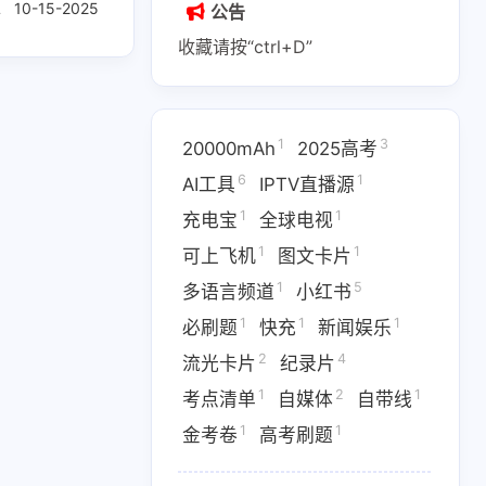
10-15-2025
公告
收藏请按“ctrl+D”
1
3
20000mAh
2025高考
1
2
1
6
1
AI副业
AI变现
AI实战课程
AI工具
IPTV直播源
1
1
充电宝
全球电视
1
1
1
IPTV直播源
M4芯片
1
1
可上飞机
图文卡片
1
1
1
费API
全游戏完整电影
全球电视
1
5
多语言频道
小红书
1
1
1
必刷题
快充
新闻娱乐
1
5
多语言频道
小红书
2
4
流光卡片
纪录片
1
1
1
优惠
数据接口
新闻娱乐
1
2
1
考点清单
自媒体
自带线
4
1367
1
纪录片
网盘下载
考点清单
1
1
金考卷
高考刷题
1
1
1
卷
高考刷题
黑神话悟空