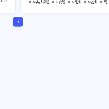
作流
2025
AI实战课程
AI变现
AI副业
AI创业
网盘下载
兴趣点
1
寻找你感兴趣的领域
1
3
1
20000mAh
2025高考
AI创业
6
2
AI工具
AI文案写作
ChatGPT实战
1
1
1
Mac mini
Web API
充电宝
免
1
1
1
内容创作工具
可上飞机
图文卡片
1
1
1
开发者服务
必刷题
快充
教育
2
1
1
流光卡片
短视频爆款
稳定API
2
1
1
自媒体
自带线
苹果电脑
金考