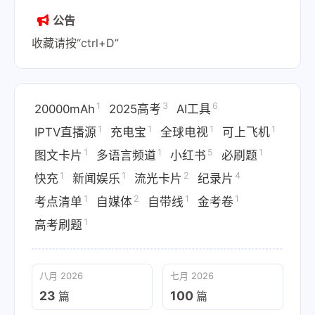
公告
收藏请按“ctrl+D”
1
3
6
20000mAh
2025高考
AI工具
1
1
1
1
IPTV直播源
充电宝
全球电视
可上飞机
1
1
5
1
图文卡片
多语言频道
小红书
必刷题
1
1
2
4
快充
新闻娱乐
流光卡片
纪录片
1
2
1
1
考点清单
自媒体
自带线
金考卷
1
高考刷题
八月 2026
七月 2026
23
100
篇
篇