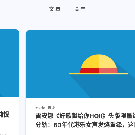
文章
关于
music
未读
纯银
雷安娜《好歌献给你HQⅡ》头版限量编
分轨：80年代港乐女声发烧重绎，这
干了