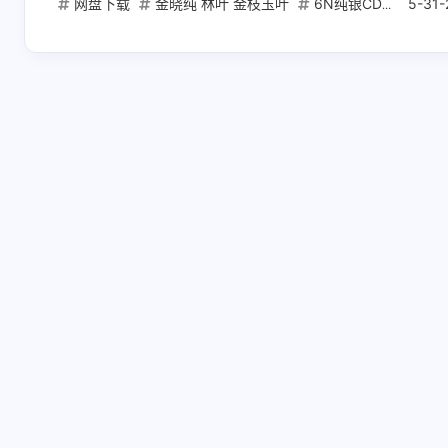
网盘下载
金晓纯 林叶 金枝玉叶
6N纯银CD抓轨
5-31-
爵
互动
最新评论
正在加载中...