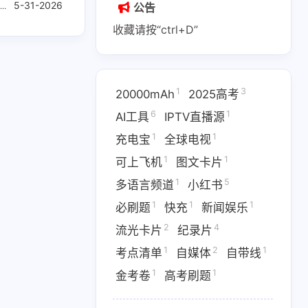
5-31-2026
粤语发烧碟
港乐经典重绎
公告
收藏请按“ctrl+D”
1
3
20000mAh
2025高考
1
2
1
6
1
AI副业
AI变现
AI实战课程
AI工具
IPTV直播源
1
1
充电宝
全球电视
1
1
1
IPTV直播源
M4芯片
1
1
可上飞机
图文卡片
1
1
1
费API
全游戏完整电影
全球电视
1
5
多语言频道
小红书
1
1
1
必刷题
快充
新闻娱乐
1
5
多语言频道
小红书
2
4
流光卡片
纪录片
1
1
1
优惠
数据接口
新闻娱乐
1
2
1
考点清单
自媒体
自带线
4
1364
1
纪录片
网盘下载
考点清单
1
1
金考卷
高考刷题
1
1
1
卷
高考刷题
黑神话悟空