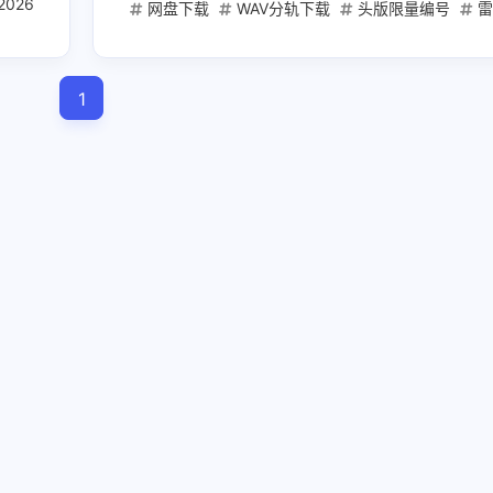
2026
士女声 WAV无损
老歌新唱 发烧碟
头版限量编号
网盘下载
WAV分轨下载
头版限量编号
雷安娜HQ2
兴趣点
1
寻找你感兴趣的领域
1
3
1
20000mAh
2025高考
AI创业
6
2
AI工具
AI文案写作
ChatGPT实战
1
1
1
Mac mini
Web API
充电宝
免
1
1
1
内容创作工具
可上飞机
图文卡片
1
1
1
开发者服务
必刷题
快充
教育
2
1
1
流光卡片
短视频爆款
稳定API
2
1
1
自媒体
自带线
苹果电脑
金考