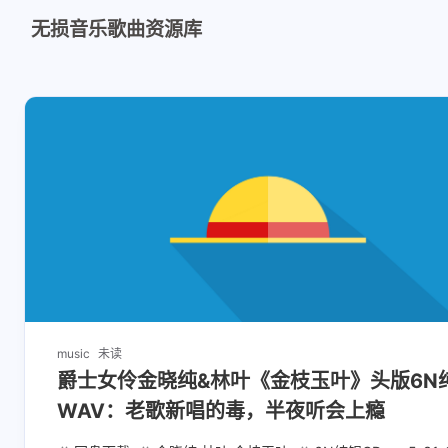
无损音乐歌曲资源库
music
未读
爵士女伶金晓纯&林叶《金枝玉叶》头版6N
WAV：老歌新唱的毒，半夜听会上瘾