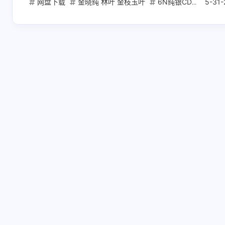
网盘下载
金晓纯 林叶 金枝玉叶
6N纯银CD抓轨
5-31-
爵
互动
最新评论
正在加载中...