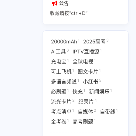
公告
收藏请按“ctrl+D”
1
3
20000mAh
2025高考
1
2
1
6
1
AI副业
AI变现
AI实战课程
AI工具
IPTV直播源
1
1
充电宝
全球电视
1
1
1
IPTV直播源
M4芯片
1
1
可上飞机
图文卡片
1
1
1
费API
全游戏完整电影
全球电视
1
5
多语言频道
小红书
1
1
1
必刷题
快充
新闻娱乐
1
5
多语言频道
小红书
2
4
流光卡片
纪录片
1
1
1
优惠
数据接口
新闻娱乐
1
2
1
考点清单
自媒体
自带线
4
1367
1
纪录片
网盘下载
考点清单
1
1
金考卷
高考刷题
1
1
1
卷
高考刷题
黑神话悟空