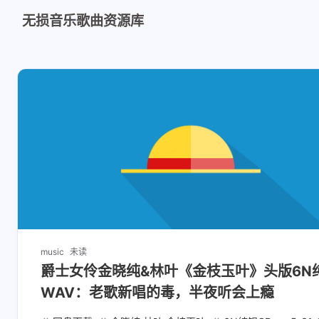
无损音乐歌曲资源库
music
未读
爵士女伶金晓纯&林叶《金枝玉叶》头版6N
WAV：老歌新唱的毒，半夜听会上瘾