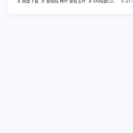
网盘下载
金晓纯 林叶 金枝玉叶
6N纯银CD抓轨
5-31-
爵
互动
最新评论
正在加载中...