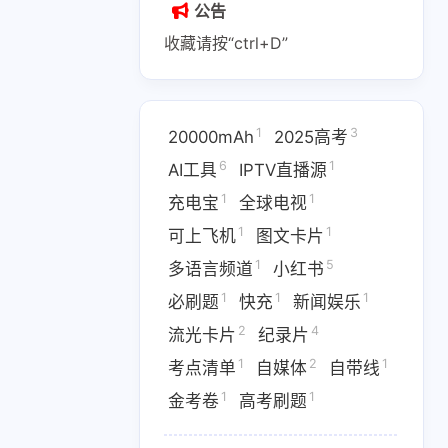
公告
收藏请按“ctrl+D”
1
3
20000mAh
2025高考
1
2
1
6
1
AI副业
AI变现
AI实战课程
AI工具
IPTV直播源
1
1
充电宝
全球电视
1
1
1
IPTV直播源
M4芯片
1
1
可上飞机
图文卡片
1
1
1
费API
全游戏完整电影
全球电视
1
5
多语言频道
小红书
1
1
1
必刷题
快充
新闻娱乐
1
5
多语言频道
小红书
2
4
流光卡片
纪录片
1
1
1
优惠
数据接口
新闻娱乐
1
2
1
考点清单
自媒体
自带线
4
1369
1
纪录片
网盘下载
考点清单
1
1
金考卷
高考刷题
1
1
1
卷
高考刷题
黑神话悟空