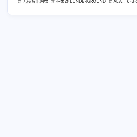
无损音乐网盘
林家谦 LUNDERGROUND
ALAC无损下载
6-3-
互动
最新评论
正在加载中...