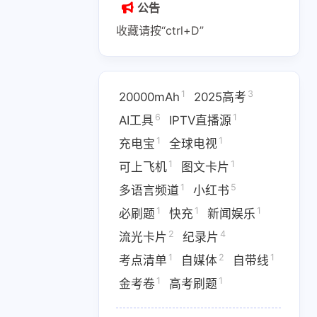
公告
收藏请按“ctrl+D”
1
3
20000mAh
2025高考
1
2
1
6
1
AI副业
AI变现
AI实战课程
AI工具
IPTV直播源
1
1
充电宝
全球电视
1
1
1
IPTV直播源
M4芯片
1
1
可上飞机
图文卡片
1
1
1
费API
全游戏完整电影
全球电视
1
5
多语言频道
小红书
1
1
1
必刷题
快充
新闻娱乐
1
5
多语言频道
小红书
2
4
流光卡片
纪录片
1
1
1
优惠
数据接口
新闻娱乐
1
2
1
考点清单
自媒体
自带线
4
1367
1
纪录片
网盘下载
考点清单
1
1
金考卷
高考刷题
1
1
1
卷
高考刷题
黑神话悟空