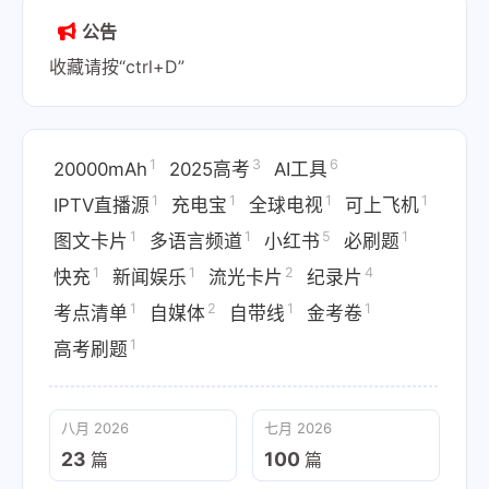
公告
收藏请按“ctrl+D”
1
3
6
20000mAh
2025高考
AI工具
1
1
1
1
IPTV直播源
充电宝
全球电视
可上飞机
1
1
5
1
图文卡片
多语言频道
小红书
必刷题
1
1
2
4
快充
新闻娱乐
流光卡片
纪录片
1
2
1
1
考点清单
自媒体
自带线
金考卷
1
高考刷题
八月 2026
七月 2026
23
100
篇
篇