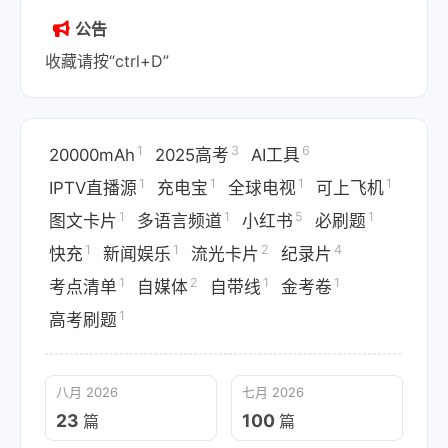
公告
收藏请按“ctrl+D”
1
3
6
20000mAh
2025高考
AI工具
1
1
1
1
IPTV直播源
充电宝
全球电视
可上飞机
1
1
5
1
图文卡片
多语言频道
小红书
必刷题
1
1
2
4
快充
新闻娱乐
流光卡片
纪录片
1
2
1
1
考点清单
自媒体
自带线
金考卷
1
高考刷题
八月 2026
七月 2026
23
100
篇
篇