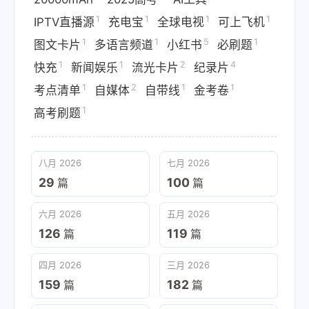
1
1
1
1
IPTV直播源
充电宝
全球电视
可上飞机
1
1
5
1
图文卡片
多语言频道
小红书
必刷题
1
1
2
4
快充
新闻娱乐
流光卡片
纪录片
1
2
1
1
考点清单
自媒体
自带线
金考卷
1
高考刷题
八月 2026
七月 2026
29
100
篇
篇
六月 2026
五月 2026
126
119
篇
篇
四月 2026
三月 2026
159
182
篇
篇