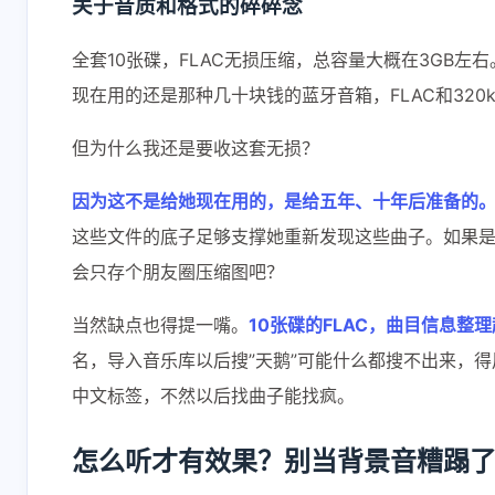
关于音质和格式的碎碎念
互动
最新评论
全套10张碟，FLAC无损压缩，总容量大概在3GB
现在用的还是那种几十块钱的蓝牙音箱，FLAC和320
正在加载中...
但为什么我还是要收这套无损？
因为这不是给她现在用的，是给五年、十年后准备的
这些文件的底子足够支撑她重新发现这些曲子。如果是
会只存个朋友圈压缩图吧？
当然缺点也得提一嘴。
10张碟的FLAC，曲目信息整
名，导入音乐库以后搜”天鹅”可能什么都搜不出来，得用”Le
中文标签，不然以后找曲子能找疯。
怎么听才有效果？别当背景音糟蹋了 