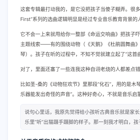
这套专辑最打动我的，是它没把孩子当傻子糊弄。很多所
First”系列的选曲逻辑明显是经过专业音乐教育背景
它不会一上来就甩给你一整部《命运交响曲》把孩子吓
主题线索——有的围绕动物（《天鹅》《杜鹃圆舞曲
琴）。孩子在听的过程中，不知不觉就建立起了”这首曲
对了，里面还塞了一些连我这种自诩老烧的人都差点
比如圣-桑的《动物狂欢节》里那段”化石”，用的是
乐器能发出奇怪的声音”。这种好奇心，不就是音乐启
说句心里话，我原先觉得给小孩听古典音乐就是家长
乐里”听”出猫蹑手蹑脚的样子。那一刻我才明白，