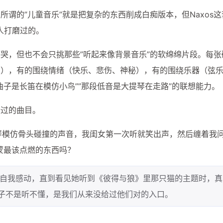
谓的”儿童音乐”就是把复杂的东西削成白痴版本，但Naxos这套
的人打磨过的。
哭，但也不会只挑那些”听起来像背景音乐”的软绵绵片段。每张
》），有的围绕情绪（快乐、悲伤、神秘），有的围绕乐器（弦
子是长笛在模仿小鸟””那段低音是大提琴在走路”的联想能力。
错过的曲目。
木琴模仿骨头碰撞的声音，我闺女第一次听就笑出声，然后缠着我问
蒙最该点燃的东西吗？
自我感动，直到看见她听到《彼得与狼》里那只猫的主题时，真
孩子不是听不懂，是我们从来没给过他们对的入口。