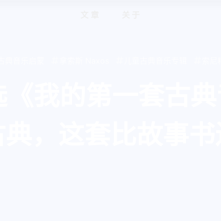
文章
关于
古典音乐启蒙
拿索斯 Naxos
儿童古典音乐专辑
索尼精
选《我的第一套古典
听古典，这套比故事书