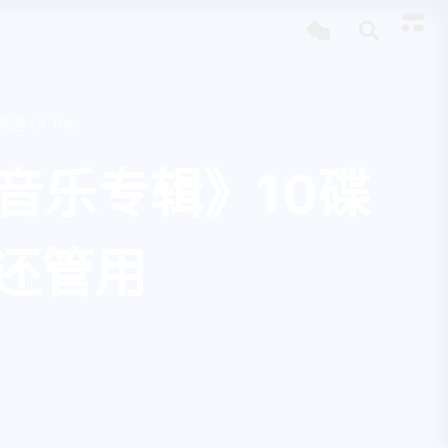
选 Hi-Res
音乐专辑》10碟
还管用