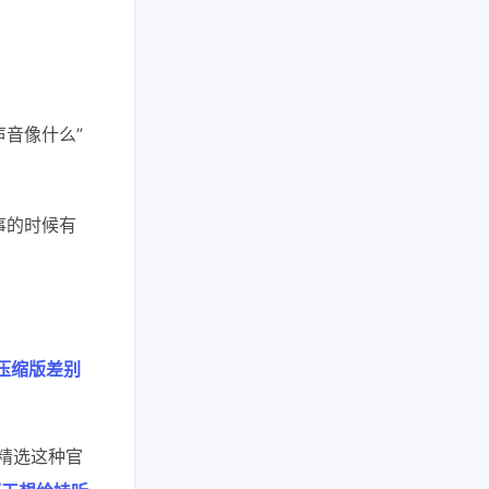
二月 2026
一月 2026
152
203
篇
篇
声音像什么”
事的时候有
压缩版差别
精选这种官