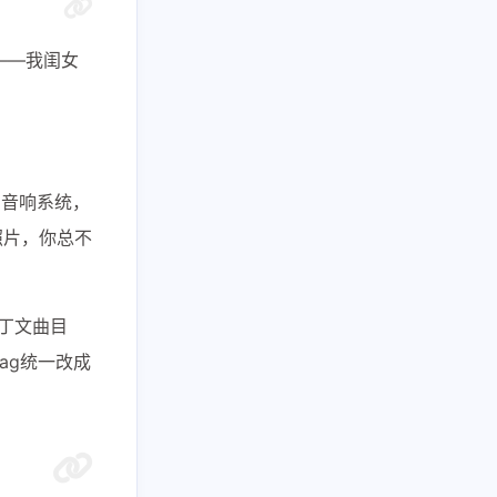
——我闺女
1
2
1
AI副业
AI变现
AI实战课程
1
1
1
IPTV直播源
M4芯片
的音响系统，
照片，你总不
1
1
1
费API
全游戏完整电影
全球电视
1
5
多语言频道
小红书
拉丁文曲目
1
1
1
优惠
数据接口
新闻娱乐
tag统一改成
4
1364
1
纪录片
网盘下载
考点清单
1
1
1
卷
高考刷题
黑神话悟空
六月 2026
五月 2026
126
119
篇
篇