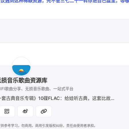
建议遇到这种稀缺资源，先不管三七二十一转存进自己盘里，等
无损音乐歌曲资源库
IFI歌曲分享、无损音乐歌曲、一站式平台
拿索斯×索尼精选《我的第一套古典音乐专辑》10碟FLAC：给娃听古典，这套比故事书还管用
仅供参考学习，勿商用。商用引发版权纠纷，责任由使用者承担。