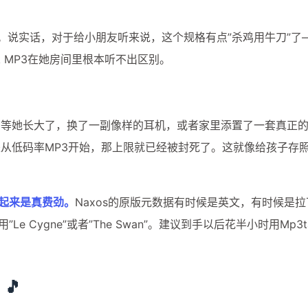
兴趣点
寻找你感兴趣的领域
左右。说实话，对于给小朋友听来说，这个规格有点”杀鸡用牛刀”了
k MP3在她房间里根本听不出区别。
1
3
1
20000mAh
2025高考
AI创业
6
2
AI工具
AI文案写作
ChatGPT实战
。
等她长大了，换了一副像样的耳机，或者家里添置了一套真正
从低码率MP3开始，那上限就已经被封死了。这就像给孩子存
1
1
1
Mac mini
Web API
充电宝
免
1
1
1
内容创作工具
可上飞机
图文卡片
理起来是真费劲。
Naxos的原版元数据有时候是英文，有时候是
1
1
1
开发者服务
必刷题
快充
教育
 Cygne”或者”The Swan”。建议到手以后花半小时用Mp3
2
1
1
流光卡片
短视频爆款
稳定API
2
1
1
自媒体
自带线
苹果电脑
金考
🎵
八月 2026
七月 2026
18
100
篇
篇