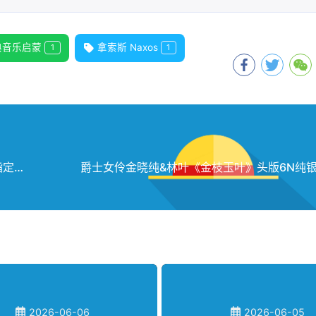
典音乐启蒙
拿索斯 Naxos
1
1
《测听风云 K2HD》2CD WAV分轨：音响协会指定试音天碟，30首横跨中西的烧机大合集
2026-06-06
2026-06-05