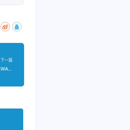
下一篇
爵士女伶金晓纯&林叶《金枝玉叶》头版6N纯银WAV：老歌新唱的毒，半夜听会上瘾