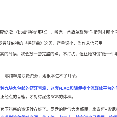
四月 2026
三月 2026
159
182
篇
篇
确的碟（比如”动物”那张），听完一首简单聊聊”你猜刚才那个
或者舒伯特的《摇篮曲》这类，音量调小，当作息信号用
拼乐高的时候，我会放一套完整的碟，不打扰，但让她习惯”做一件
——那纯粹是浪费资源，她根本进不了耳朵。
种九块九包邮的蓝牙音箱，这套FLAC和随便找个流媒体平台的
正经点的音箱，才对得起这3GB的体积。
套压箱底的资源转存好了。网盘的脾气大家都懂，拿索斯+索尼