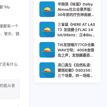
辛晓琪《味道》Dolby
”My
Atmos杜比全景声版：
30年前的疗伤神曲被重
新打开
三盲鼠《HERE AT LAS
碟都有一个
T》发烧爵士FLAC 24
乐、管乐、钢
bit/96kHz：日本Blue
Note的临场感传奇
TIS发烧唱片77CD合集
WAV分轨：40GB金银
岛之声，发烧圈最邪门
的天碟工厂
”还有什么
泽口真生《自然私语：
骤雨初歇》DSD256：
三个场景，听一场雨从
来到停的一生
的能从音