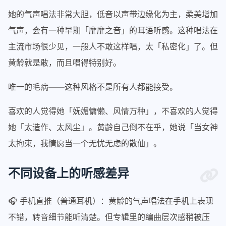
她的气声唱法非常大胆，低音以声带边缘化为主，柔美增加
气声，会有一种早期「靡靡之音」的耳语听感。这种唱法在
主流市场很少见，一般人不敢这样唱，太「私密化」了。但
黄龄就是敢，而且唱得特别好。
唯一的毛病——这种风格不是所有人都能接受。
喜欢的人觉得她「妩媚慵懒、风情万种」，不喜欢的人觉得
她「太造作、太风尘」。黄龄自己倒不在乎，她说「当女神
太拘束，我情愿当一个无忧无虑的散仙」。
不同设备上的听感差异
🎧 手机直推（普通耳机）：黄龄的气声唱法在手机上表现
不错，转音细节能听清楚。但专辑里的编曲层次感稍被压