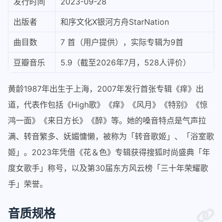
发行时间
2023-09-28
出版者
和序文化X银河方舟StarNation
曲目数
7 首（用户提供），实际专辑为9首
豆瓣音乐
5.9（截至2026年7月，528人评价）
黄龄1987年出生于上海，2007年发行首张专辑《痒》出
道，代表作包括《High歌》《痒》《风月》《特别》《惊
鸿一面》《来日方长》《醉》等。她的嗓音特点是气声拉
满、转音繁多、妩媚慵懒，被称为「转音歌姬」、「浴室歌
姬」。2023年凭借《花＆色》专辑获得搜狐时尚盛典「年
度女歌手」称号，以及第30届东方风云榜「三十年荣耀歌
手」荣誉。
音质规格