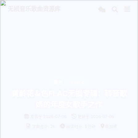
无损音乐歌曲资源库
原创
music
黄龄花＆色FLAC无损专辑：转音歌
姬的年度女歌手之作
发表于
2026-07-06
更新于
2026-07-06
字数总计:
2k
阅读时长:
5分钟
新加坡