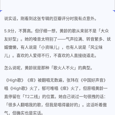
说实话，刚看到这张专辑的豆瓣评分时我有点意外。
5.9分，不算高。但仔细一想，黄龄的歌从来就不是「大众
友好型」。她的嗓音太特别了——气声拉满、转音繁多、妩
媚慵懒，有人说是「小资味儿」，也有人说是「风尘味
儿」。喜欢的人爱得不行，不喜欢的人直接绕道走。
怎么说呢，黄龄就是那种「歌火人不火」的典型。
《High歌》《痒》被翻唱无数遍，张玮在《中国好声音》
唱《High歌》火了，郁可唯唱《痒》火了，但原唱黄龄一
直停留在「T2二线」的位置。她自己说过一句很拽的话：
「很多人翻唱我的歌，但我是唱得最好的」。这话听着傲
气，但确实也是实话。