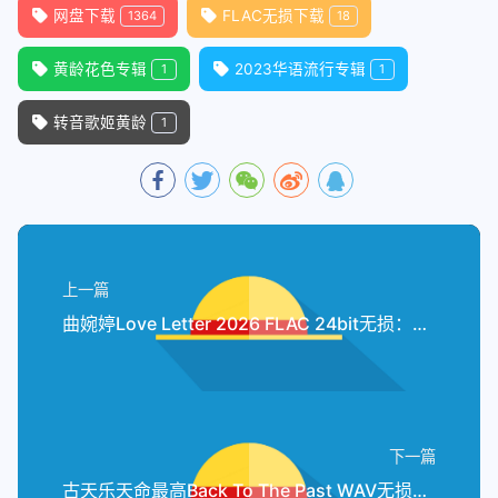
网盘下载
FLAC无损下载
1364
18
黄龄花色专辑
2023华语流行专辑
1
1
转音歌姬黄龄
1
上一篇
曲婉婷Love Letter 2026 FLAC 24bit无损：情书里的双语告白
下一篇
古天乐天命最高Back To The Past WAV无损：项少龙25年后的情怀杀