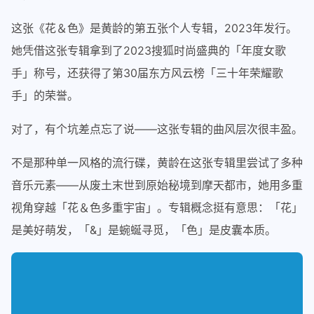
这张《花＆色》是黄龄的第五张个人专辑，2023年发行。
她凭借这张专辑拿到了2023搜狐时尚盛典的「年度女歌
手」称号，还获得了第30届东方风云榜「三十年荣耀歌
手」的荣誉。
对了，有个坑差点忘了说——这张专辑的曲风层次很丰盈。
不是那种单一风格的流行碟，黄龄在这张专辑里尝试了多种
音乐元素——从废土末世到原始秘境到摩天都市，她用多重
视角穿越「花＆色多重宇宙」。专辑概念挺有意思：「花」
是美好萌发，「&」是蜿蜒寻觅，「色」是皮囊本质。