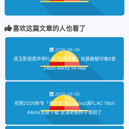
喜欢这篇文章的人也看了
2026-06-06
逐玉影视原声带FLAC无损下载｜张碧晨郁可唯6首
24bit/48khz Hi-Res
2026-06-05
花粥2026新专「悬而未决」Qobuz源FLAC 16bit
44khz无损下载 民谣老粉终于等到了