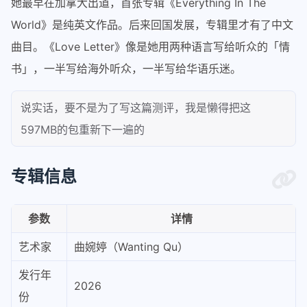
她最早在加拿大出道，首张专辑《Everything In The
World》是纯英文作品。后来回国发展，专辑里才有了中文
曲目。《Love Letter》像是她用两种语言写给听众的「情
书」，一半写给海外听众，一半写给华语乐迷。
说实话，要不是为了写这篇测评，我是懒得把这
597MB的包重新下一遍的
专辑信息
参数
详情
艺术家
曲婉婷（Wanting Qu）
发行年
2026
份