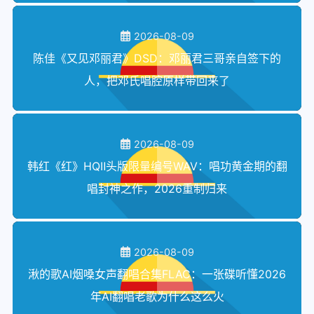
2026-08-09
陈佳《又见邓丽君》DSD：邓丽君三哥亲自签下的
人，把邓氏唱腔原样带回来了
2026-08-09
韩红《红》HQⅡ头版限量编号WAV：唱功黄金期的翻
唱封神之作，2026重制归来
2026-08-09
湫的歌AI烟嗓女声翻唱合集FLAC：一张碟听懂2026
年AI翻唱老歌为什么这么火