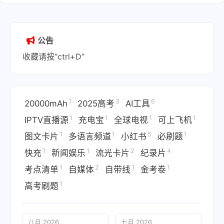
公告
收藏请按“ctrl+D”
1
3
6
20000mAh
2025高考
AI工具
1
1
1
1
IPTV直播源
充电宝
全球电视
可上飞机
1
1
5
1
图文卡片
多语言频道
小红书
必刷题
1
1
2
4
快充
新闻娱乐
流光卡片
纪录片
1
2
1
1
考点清单
自媒体
自带线
金考卷
1
高考刷题
八月 2026
七月 2026