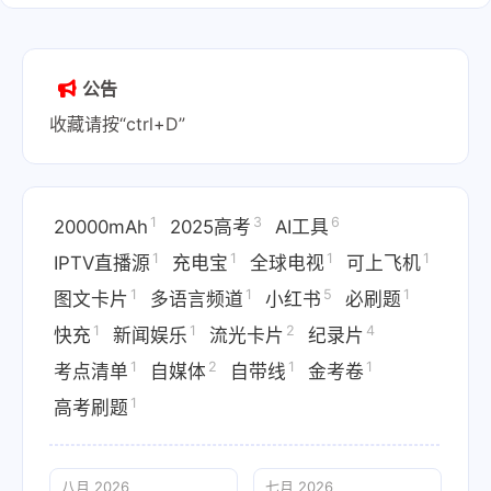
公告
收藏请按“ctrl+D”
1
3
6
20000mAh
2025高考
AI工具
1
1
1
1
IPTV直播源
充电宝
全球电视
可上飞机
1
1
5
1
图文卡片
多语言频道
小红书
必刷题
1
1
2
4
快充
新闻娱乐
流光卡片
纪录片
1
2
1
1
考点清单
自媒体
自带线
金考卷
1
高考刷题
八月 2026
七月 2026