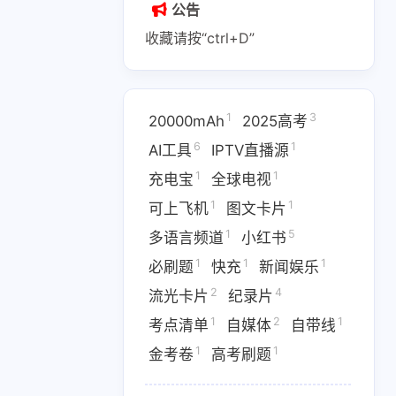
公告
收藏请按“ctrl+D”
1
3
20000mAh
2025高考
1
2
1
6
1
AI副业
AI变现
AI实战课程
AI工具
IPTV直播源
1
1
充电宝
全球电视
1
1
1
IPTV直播源
M4芯片
1
1
可上飞机
图文卡片
1
1
1
费API
全游戏完整电影
全球电视
1
5
多语言频道
小红书
1
1
1
必刷题
快充
新闻娱乐
1
5
多语言频道
小红书
2
4
流光卡片
纪录片
1
1
1
优惠
数据接口
新闻娱乐
1
2
1
考点清单
自媒体
自带线
4
1367
1
纪录片
网盘下载
考点清单
1
1
金考卷
高考刷题
1
1
1
卷
高考刷题
黑神话悟空