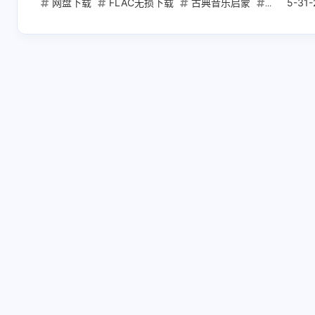
网盘下载
FLAC无损下载
古典音乐启蒙
拿索斯 Na
5-31-
互动
最新评论
正在加载中...