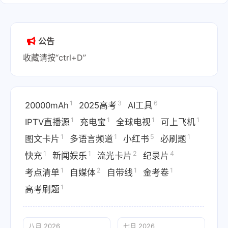
公告
收藏请按“ctrl+D”
1
3
6
20000mAh
2025高考
AI工具
1
1
1
1
IPTV直播源
充电宝
全球电视
可上飞机
1
1
5
1
图文卡片
多语言频道
小红书
必刷题
1
1
2
4
快充
新闻娱乐
流光卡片
纪录片
1
2
1
1
考点清单
自媒体
自带线
金考卷
1
高考刷题
八月 2026
七月 2026