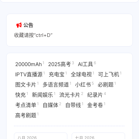
公告
收藏请按“ctrl+D”
1
3
6
20000mAh
2025高考
AI工具
1
1
1
1
IPTV直播源
充电宝
全球电视
可上飞机
1
1
5
1
图文卡片
多语言频道
小红书
必刷题
1
1
2
4
快充
新闻娱乐
流光卡片
纪录片
1
2
1
1
考点清单
自媒体
自带线
金考卷
1
高考刷题
八月 2026
七月 2026