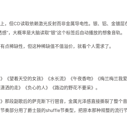
1
1
1
开发者服务
必刷题
快充
教育
2
1
1
流光卡片
短视频爆款
稳定API
来高大上，但CD读取依赖激光反射而非金属导电性。银、铝、金镀层
感”，大概率是大脑读取”银”这个标签后自动播放的想象音轨。
2
1
1
自媒体
自带线
苹果电脑
金考
八月 2026
七月 2026
21
100
实有点稀缺性，但这种稀缺值不值溢价，就看个人需求了。
篇
篇
四月 2026
三月 2026
159
182
篇
篇
园》《望着天空的女孩》《水长流》《午夜香吻》《梅兰梅兰我
《潇洒的走》《负心的人》《路边的野花不要采》。
吻》那段副歌后的萨克斯下行琶音，金属光泽感直接撕裂了整个
奏部分用了爵士鼓的shuffle节奏型，把原本那种规整的流行