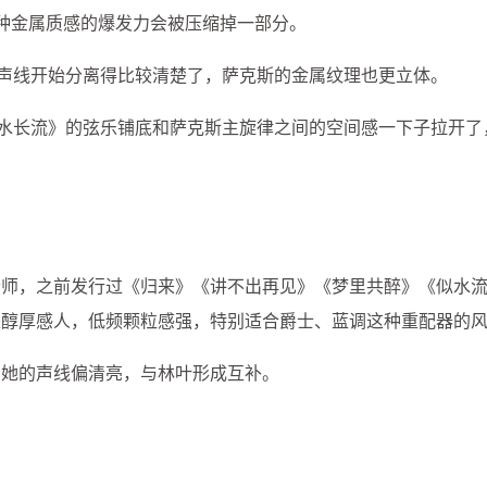
那种金属质感的爆发力会被压缩掉一部分。
声线开始分离得比较清楚了，萨克斯的金属纹理也更立体。
水长流》的弦乐铺底和萨克斯主旋律之间的空间感一下子拉开了
老师，之前发行过《归来》《讲不出再见》《梦里共醉》《似水
是醇厚感人，低频颗粒感强，特别适合爵士、蓝调这种重配器的
，她的声线偏清亮，与林叶形成互补。