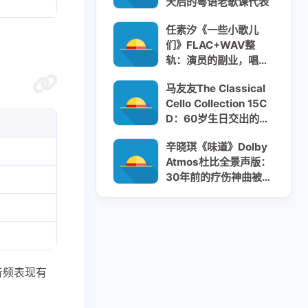
天后的粤语老歌课代表
任素汐《一些小歌儿
们》FLAC+WAV整
轨：演员的副业，唱的
全是角色的命
马友友The Classical
Cello Collection 15C
D：60岁生日交出的半
世纪答卷
辛晓琪《味道》Dolby
Atmos杜比全景声版：
30年前的疗伤神曲被重
新打开
1
2
1
AI副业
AI变现
AI实战课程
1
1
1
IPTV直播源
M4芯片
1
1
1
费API
全游戏完整电影
全球电视
音频表现有
1
5
多语言频道
小红书