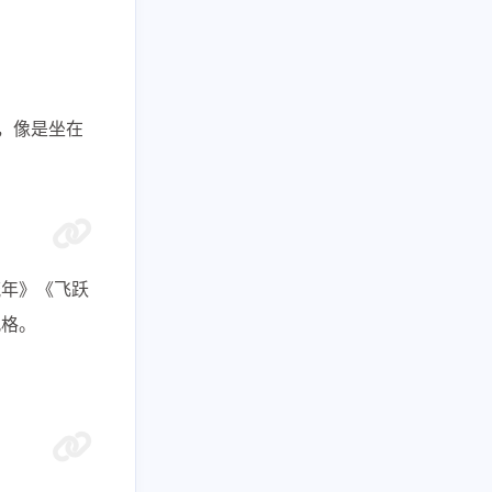
，像是坐在
流年》《飞跃
风格。