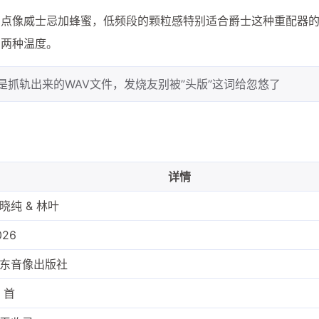
有点像威士忌加蜂蜜，低频段的颗粒感特别适合爵士这种重配器
出两种温度。
是抓轨出来的WAV文件，发烧友别被”头版”这词给忽悠了
详情
晓纯 & 林叶
026
东音像出版社
2 首