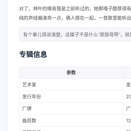
对了，林叶的嗓音我是之前听过的，她那嗓子醇厚得
纯的声线偏清亮一点，俩人搭在一起，一首歌里能听
有个事儿得说清楚，这碟子不是什么”原版母带”，就
专辑信息
参数
艺术家
金
发行年份
2
厂牌
广
曲目数
1