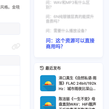
问：WAV和MP3有什么区
的风格。金晓
别？
问：6N纯银镀层真的能提升
音质吗？
问：需要什么播放设备？
问：这个资源可以直接
商用吗？
最近发布
泽口真生《自然私语·雨
落》FLAC 24bit/192k
Hz：城市雨夜比深山雨
声更高级？
陈洁丽《一生不变》母
盘直刻WAV：HiFi靓声