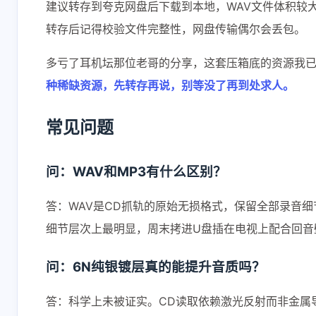
建议转存到夸克网盘后下载到本地，WAV文件体积较大，别
转存后记得校验文件完整性，网盘传输偶尔会丢包。
多亏了耳机坛那位老哥的分享，这套压箱底的资源我
种稀缺资源，先转存再说，别等没了再到处求人。
常见问题
问：WAV和MP3有什么区别？
答：WAV是CD抓轨的原始无损格式，保留全部录音
细节层次上最明显，周末拷进U盘插在电视上配合回音
问：6N纯银镀层真的能提升音质吗？
答：科学上未被证实。CD读取依赖激光反射而非金属