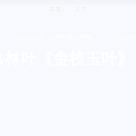
文章
关于
伶
WAV无损发烧碟
国语经典老歌翻唱
6N纯银CD头版
&林叶《金枝玉叶》