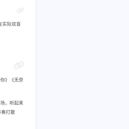
1
1
1
优惠
数据接口
新闻娱乐
4
1367
1
纪录片
网盘下载
考点清单
在实际双盲
1
1
1
卷
高考刷题
黑神话悟空
六月 2026
五月 2026
126
119
篇
篇
二月 2026
一月 2026
152
203
篇
篇
爱你》《无奈
音场，听起来
节奏打散