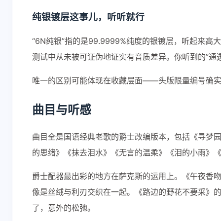
纯银镀层这事儿，听听就行
“6N纯银”指的是99.9999%纯度的银镀层，听起
测试中从未被可证伪地证实有音质差异。你听到的”通透
唯一的区别可能体现在收藏层面——头版限量编号确
曲目与听感
曲目全是国语经典老歌的爵士改编版本，包括《寻梦
的思绪》《抹去泪水》《无言的温柔》《泪的小雨》
爵士配器最出彩的地方在萨克斯的运用上。《午夜香
像是丝绒与利刃交织在一起。《路边的野花不要采》的节
了，意外的松弛。