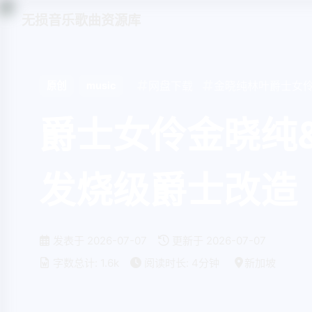
无损音乐歌曲资源库
网盘下载
金晓纯林叶爵士女
原创
music
爵士女伶金晓纯
发烧级爵士改造
发表于
2026-07-07
更新于
2026-07-07
字数总计:
1.6k
阅读时长:
4分钟
新加坡