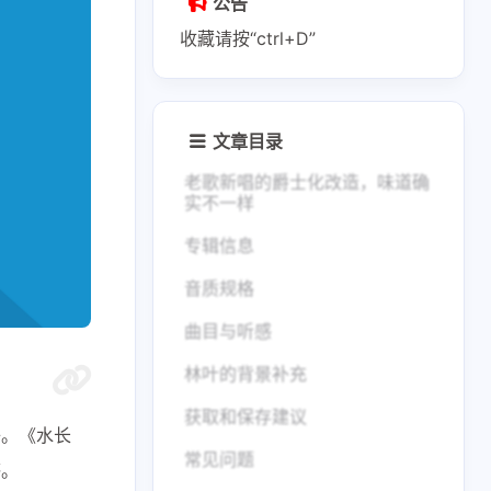
公告
收藏请按“ctrl+D”
文章目录
老歌新唱的爵士化改造，味道确
实不一样
专辑信息
音质规格
曲目与听感
林叶的背景补充
获取和保存建议
子。《水长
常见问题
感。