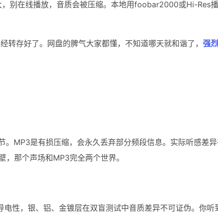
在线播放，音质会被压缩。本地用foobar2000或Hi-Res
已经转存好了。网盘的脾气大家都懂，不知道哪天就和谐了，
强
细节。MP3是有损压缩，会永久丢弃部分频段信息。实际听感差
壁，那个声场和MP3完全两个世界。
导电性，银、铝、金镀层在双盲测试中音质差异不可证伪。你听