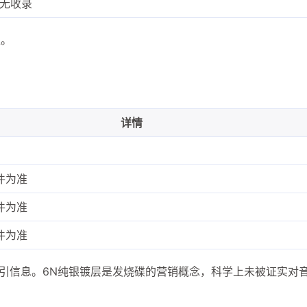
无收录
准。
详情
兴趣点
寻找你感兴趣的领域
件为准
1
3
1
20000mAh
2025高考
AI创业
件为准
6
2
AI工具
AI文案写作
ChatGPT实战
件为准
1
1
1
Mac mini
Web API
充电宝
免
索引信息。6N纯银镀层是发烧碟的营销概念，科学上未被证实对
1
1
1
内容创作工具
可上飞机
图文卡片