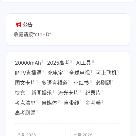
公告
收藏请按“ctrl+D”
1
3
6
20000mAh
2025高考
AI工具
1
1
1
1
IPTV直播源
充电宝
全球电视
可上飞机
1
1
5
1
图文卡片
多语言频道
小红书
必刷题
1
1
2
4
快充
新闻娱乐
流光卡片
纪录片
1
2
1
1
考点清单
自媒体
自带线
金考卷
1
高考刷题
八月 2026
七月 2026