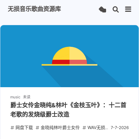
无损音乐歌曲资源库
music
未读
爵士女伶金晓纯&林叶《金枝玉叶》：十二首
老歌的发烧级爵士改造
网盘下载
金晓纯林叶爵士女伶
WAV无损发烧碟
国语经
7-7-2026