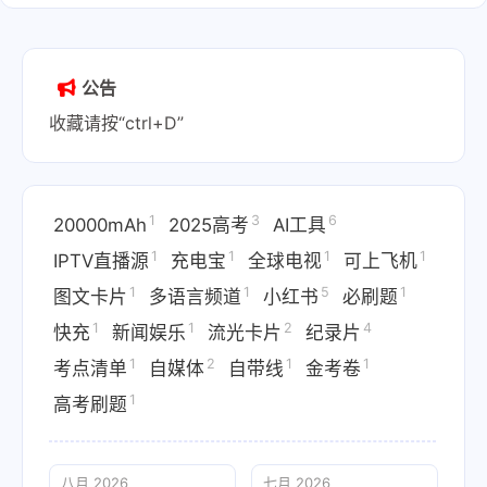
公告
收藏请按“ctrl+D”
1
3
6
20000mAh
2025高考
AI工具
1
1
1
1
IPTV直播源
充电宝
全球电视
可上飞机
1
1
5
1
图文卡片
多语言频道
小红书
必刷题
1
1
2
4
快充
新闻娱乐
流光卡片
纪录片
1
2
1
1
考点清单
自媒体
自带线
金考卷
1
高考刷题
八月 2026
七月 2026