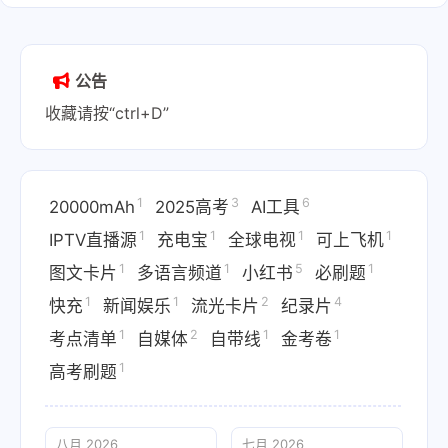
公告
收藏请按“ctrl+D”
1
3
6
20000mAh
2025高考
AI工具
1
1
1
1
IPTV直播源
充电宝
全球电视
可上飞机
1
1
5
1
图文卡片
多语言频道
小红书
必刷题
1
1
2
4
快充
新闻娱乐
流光卡片
纪录片
1
2
1
1
考点清单
自媒体
自带线
金考卷
1
高考刷题
八月 2026
七月 2026