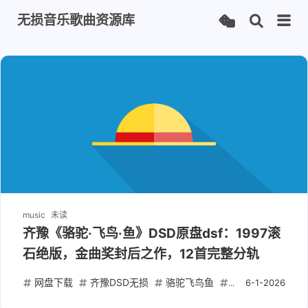
无损音乐歌曲资源库
music
未读
齐豫《骆驼·飞鸟·鱼》DSD原盘dsf：1997滚
石绝版，金曲奖封后之作，12首完整分轨
网盘下载
齐豫DSD无损
骆驼飞鸟鱼
滚石唱片原盘
6-1-2026