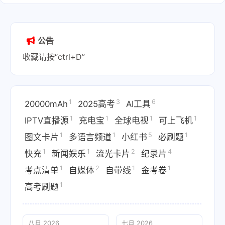
公告
收藏请按“ctrl+D”
1
3
6
20000mAh
2025高考
AI工具
1
1
1
1
IPTV直播源
充电宝
全球电视
可上飞机
1
1
5
1
图文卡片
多语言频道
小红书
必刷题
1
1
2
4
快充
新闻娱乐
流光卡片
纪录片
1
2
1
1
考点清单
自媒体
自带线
金考卷
1
高考刷题
八月 2026
七月 2026