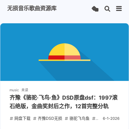
无损音乐歌曲资源库
music
未读
齐豫《骆驼·飞鸟·鱼》DSD原盘dsf：1997滚
石绝版，金曲奖封后之作，12首完整分轨
网盘下载
齐豫DSD无损
骆驼飞鸟鱼
滚石唱片原盘
6-1-2026