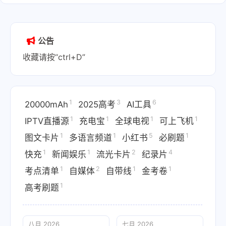
公告
收藏请按“ctrl+D”
1
3
6
20000mAh
2025高考
AI工具
1
1
1
1
IPTV直播源
充电宝
全球电视
可上飞机
1
1
5
1
图文卡片
多语言频道
小红书
必刷题
1
1
2
4
快充
新闻娱乐
流光卡片
纪录片
1
2
1
1
考点清单
自媒体
自带线
金考卷
1
高考刷题
八月 2026
七月 2026