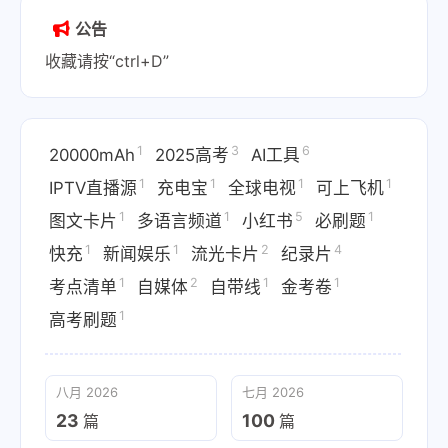
公告
收藏请按“ctrl+D”
1
3
6
20000mAh
2025高考
AI工具
1
1
1
1
IPTV直播源
充电宝
全球电视
可上飞机
1
1
5
1
图文卡片
多语言频道
小红书
必刷题
1
1
2
4
快充
新闻娱乐
流光卡片
纪录片
1
2
1
1
考点清单
自媒体
自带线
金考卷
1
高考刷题
八月 2026
七月 2026
23
100
篇
篇