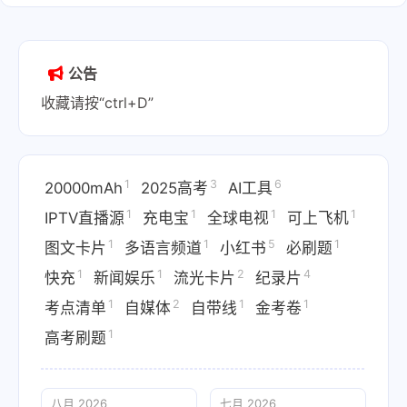
公告
收藏请按“ctrl+D”
1
3
6
20000mAh
2025高考
AI工具
1
1
1
1
IPTV直播源
充电宝
全球电视
可上飞机
1
1
5
1
图文卡片
多语言频道
小红书
必刷题
1
1
2
4
快充
新闻娱乐
流光卡片
纪录片
1
2
1
1
考点清单
自媒体
自带线
金考卷
1
高考刷题
八月 2026
七月 2026