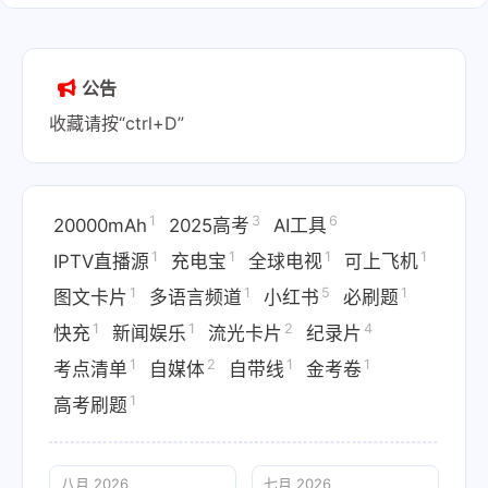
公告
收藏请按“ctrl+D”
1
3
6
20000mAh
2025高考
AI工具
1
1
1
1
IPTV直播源
充电宝
全球电视
可上飞机
1
1
5
1
图文卡片
多语言频道
小红书
必刷题
1
1
2
4
快充
新闻娱乐
流光卡片
纪录片
1
2
1
1
考点清单
自媒体
自带线
金考卷
1
高考刷题
八月 2026
七月 2026