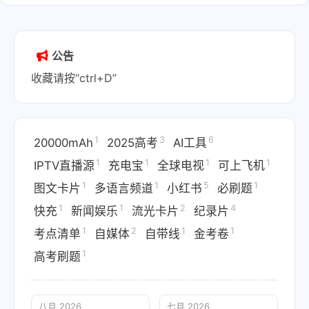
公告
收藏请按“ctrl+D”
1
3
6
20000mAh
2025高考
AI工具
1
1
1
1
IPTV直播源
充电宝
全球电视
可上飞机
1
1
5
1
图文卡片
多语言频道
小红书
必刷题
1
1
2
4
快充
新闻娱乐
流光卡片
纪录片
1
2
1
1
考点清单
自媒体
自带线
金考卷
1
高考刷题
八月 2026
七月 2026