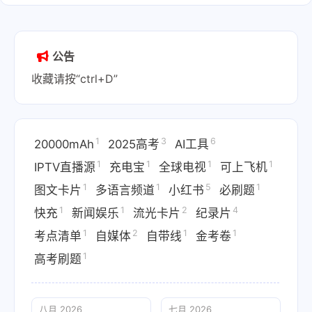
公告
收藏请按“ctrl+D”
1
3
6
20000mAh
2025高考
AI工具
1
1
1
1
IPTV直播源
充电宝
全球电视
可上飞机
1
1
5
1
图文卡片
多语言频道
小红书
必刷题
1
1
2
4
快充
新闻娱乐
流光卡片
纪录片
1
2
1
1
考点清单
自媒体
自带线
金考卷
1
高考刷题
八月 2026
七月 2026