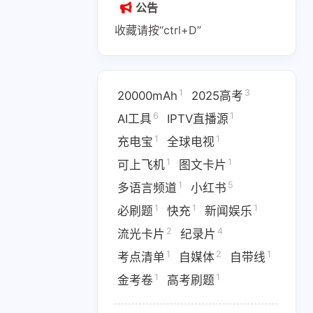
公告
收藏请按“ctrl+D”
1
3
20000mAh
2025高考
1
2
1
6
1
AI副业
AI变现
AI实战课程
AI工具
IPTV直播源
1
1
充电宝
全球电视
1
1
1
IPTV直播源
M4芯片
1
1
可上飞机
图文卡片
1
1
1
费API
全游戏完整电影
全球电视
1
5
多语言频道
小红书
1
1
1
必刷题
快充
新闻娱乐
1
5
多语言频道
小红书
2
4
流光卡片
纪录片
1
1
1
优惠
数据接口
新闻娱乐
1
2
1
考点清单
自媒体
自带线
4
1367
1
纪录片
网盘下载
考点清单
1
1
金考卷
高考刷题
1
1
1
卷
高考刷题
黑神话悟空