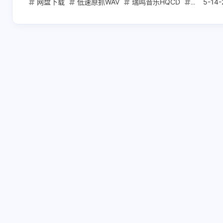
网盘下载
低速原抓WAV
瑞鸣音乐HQCD
给我一个
5-14-
互动
最新评论
正在加载中...