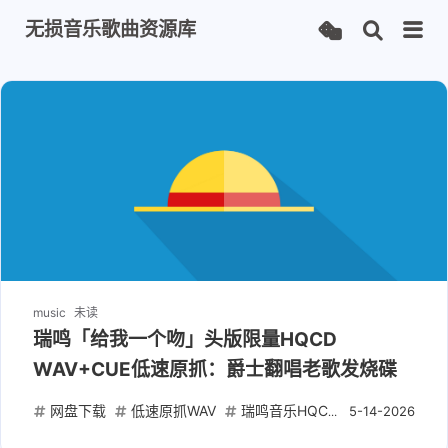
无损音乐歌曲资源库
music
未读
瑞鸣「给我一个吻」头版限量HQCD
WAV+CUE低速原抓：爵士翻唱老歌发烧碟
网盘下载
低速原抓WAV
瑞鸣音乐HQCD
给我一个吻发
5-14-2026