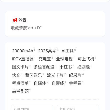
公告
收藏请按“ctrl+D”
1
3
6
20000mAh
2025高考
AI工具
1
1
1
1
IPTV直播源
充电宝
全球电视
可上飞机
1
1
5
1
图文卡片
多语言频道
小红书
必刷题
1
1
2
4
快充
新闻娱乐
流光卡片
纪录片
1
2
1
1
考点清单
自媒体
自带线
金考卷
1
高考刷题
八月 2026
七月 2026