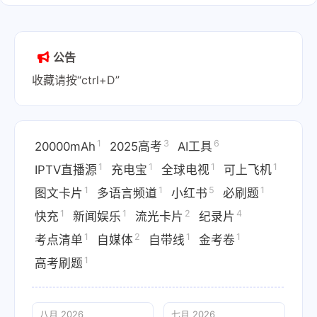
公告
收藏请按“ctrl+D”
1
3
6
20000mAh
2025高考
AI工具
1
1
1
1
IPTV直播源
充电宝
全球电视
可上飞机
1
1
5
1
图文卡片
多语言频道
小红书
必刷题
1
1
2
4
快充
新闻娱乐
流光卡片
纪录片
1
2
1
1
考点清单
自媒体
自带线
金考卷
1
高考刷题
八月 2026
七月 2026