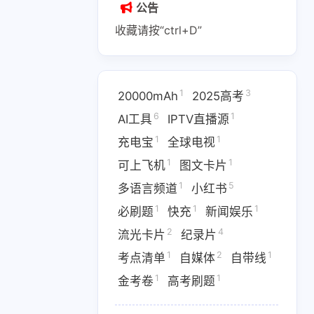
公告
收藏请按“ctrl+D”
1
3
20000mAh
2025高考
1
2
1
6
1
AI副业
AI变现
AI实战课程
AI工具
IPTV直播源
1
1
充电宝
全球电视
1
1
1
IPTV直播源
M4芯片
1
1
可上飞机
图文卡片
1
1
1
费API
全游戏完整电影
全球电视
1
5
多语言频道
小红书
1
1
1
必刷题
快充
新闻娱乐
1
5
多语言频道
小红书
2
4
流光卡片
纪录片
1
1
1
优惠
数据接口
新闻娱乐
1
2
1
考点清单
自媒体
自带线
4
1367
1
纪录片
网盘下载
考点清单
1
1
金考卷
高考刷题
1
1
1
卷
高考刷题
黑神话悟空