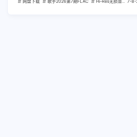
网盘下载
歌手2026第7期FLAC
Hi-Res无损音频
7-8-
互动
最新评论
正在加载中...