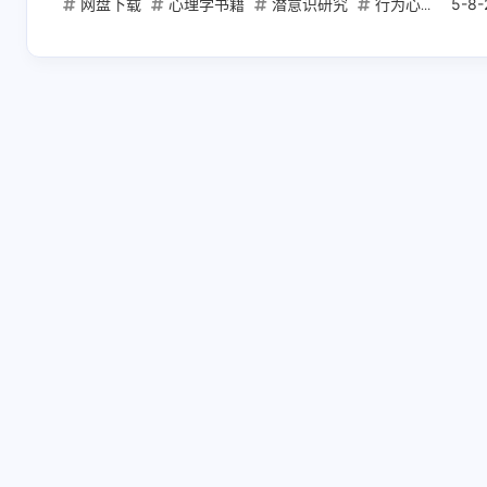
网盘下载
心理学书籍
潜意识研究
行为心理学
5-8-
互动
最新评论
正在加载中...