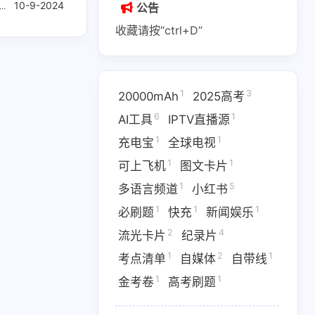
10-9-2024
心理学书籍
公告
收藏请按“ctrl+D”
1
3
20000mAh
2025高考
1
2
1
6
1
AI副业
AI变现
AI实战课程
AI工具
IPTV直播源
1
1
充电宝
全球电视
1
1
1
IPTV直播源
M4芯片
1
1
可上飞机
图文卡片
1
1
1
费API
全游戏完整电影
全球电视
1
5
多语言频道
小红书
1
1
1
必刷题
快充
新闻娱乐
1
5
多语言频道
小红书
2
4
流光卡片
纪录片
1
1
1
优惠
数据接口
新闻娱乐
1
2
1
考点清单
自媒体
自带线
4
1364
1
纪录片
网盘下载
考点清单
1
1
金考卷
高考刷题
1
1
1
卷
高考刷题
黑神话悟空