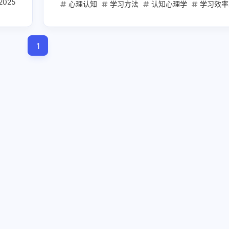
2025
自我认知
心理认知
学习方法
认知心理学
学习效率
兴趣点
1
寻找你感兴趣的领域
1
3
1
20000mAh
2025高考
AI创业
6
2
AI工具
AI文案写作
ChatGPT实战
1
1
1
Mac mini
Web API
充电宝
免
1
1
1
内容创作工具
可上飞机
图文卡片
1
1
1
开发者服务
必刷题
快充
教育
2
1
1
流光卡片
短视频爆款
稳定API
2
1
1
自媒体
自带线
苹果电脑
金考