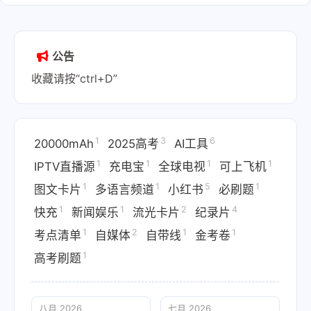
公告
收藏请按“ctrl+D”
1
3
6
20000mAh
2025高考
AI工具
1
1
1
1
IPTV直播源
充电宝
全球电视
可上飞机
1
1
5
1
图文卡片
多语言频道
小红书
必刷题
1
1
2
4
快充
新闻娱乐
流光卡片
纪录片
1
2
1
1
考点清单
自媒体
自带线
金考卷
1
高考刷题
八月 2026
七月 2026