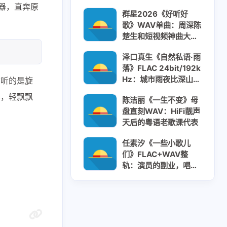
毛阿敏《相思》才是全
乐器，直奔原
群星2026《好听好
网天花板
歌》WAV单曲：周深陈
楚生和短视频神曲大户
挤一张碟，画面太割裂
泽口真生《自然私语·雨
落》FLAC 24bit/192k
Hz：城市雨夜比深山雨
前听的是旋
声更高级？
奏，轻飘飘
陈洁丽《一生不变》母
盘直刻WAV：HiFi靓声
天后的粤语老歌课代表
任素汐《一些小歌儿
们》FLAC+WAV整
轨：演员的副业，唱的
全是角色的命