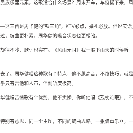
点民族乐器元素。这歌适合什么场景？周末开车，车窗摇下来，
四月 2026
三月 2026
159
182
篇
篇
—这三首是周华健的”铁三角”，KTV必点，婚礼必放。但说实话
录过，编曲更朴素，周华健的嗓音状态也更松弛。
，旋律不吵，歌词也实在。《风雨无阻》我一般下雨天的时候听
进去了。周华健唱这种歌有个特点，他不飙高音，不炫技巧，就
几乎只有吉他和人声，但耐听度极高。
周华健唱苦情歌有个优势，他不卖惨。你听他唱《孤枕难眠》，
听特别有意思，同一个主题，不同的编曲思路。一张偏重乐器，