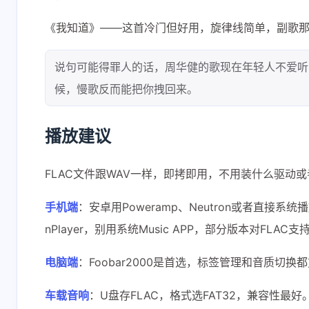
《我知道》——这首冷门但好用，旋律线简单，副歌那
说句可能得罪人的话，周华健的歌现在年轻人不爱听
候，慢歌反而能把你拽回来。
播放建议
FLAC文件跟WAV一样，即拷即用，不用装什么驱动
手机端
：安卓用Poweramp、Neutron或者直接系统播放
nPlayer，别用系统Music APP，部分版本对FLAC
电脑端
：Foobar2000是首选，标签管理和音质切换都方便
车载音响
：U盘存FLAC，格式选FAT32，兼容性