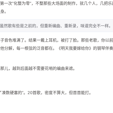
nd第一次”化整为零”，不整那些大场面的制作，就几个人，几把
本身。
虽然歌有些是之前的，但重新编曲、重新录，味道完全不一样。
电子音色堆满了。结果一戴上耳机，被打了脸。那些老歌，你以
吉他分解，每一根弦的泛音都在。《明天我要嫁给你》的钢琴伴
在那儿，越到后面越不需要花哨的编曲来遮。
了凑数硬塞的”。20首歌，密度不算大，但首首能打。