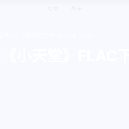
文章
关于
代华语经典
百度网盘下载
小天堂
花心
辑《小天堂》FLAC