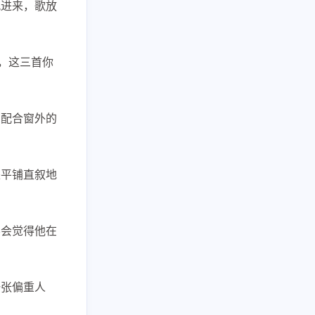
风进来，歌放
二月 2026
一月 2026
152
203
篇
篇
，这三首你
，配合窗外的
是平铺直叙地
不会觉得他在
一张偏重人