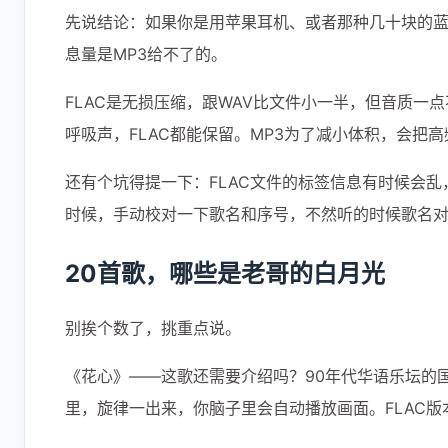
互动
先说结论：如果你是用苹果耳机、或者那种几十块的蓝
最新评论
息量是MP3给不了的。
正在加载中...
FLAC是无损压缩，跟WAV比文件小一半，但音质
呼吸声，FLAC都能保留。MP3为了减小体积，会把
还有个坑得提一下：FLAC文件的标签信息有时候会乱，尤
时候，手动校对一下歌名和序号，不然听的时候歌名
20首歌，哪些是老哥的白月光
别挨个数了，挑重点说。
《花心》——这歌还需要介绍吗？90年代华语乐坛的
里，旋律一出来，你脑子里会自动播放画面。FLAC版