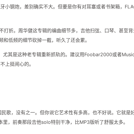
兴趣点
牙小钢炮，差别确实不大。但要是你有对耳塞或者书架箱，FLA
寻找你感兴趣的领域
一点不打折。周华健这专辑的编曲细节多，吉他扫弦、口琴、甚至
1
3
1
20000mAh
2025高考
AI创业
高频和低频的细节砍掉一截，听久了还会累。
6
2
AI工具
AI文案写作
ChatGPT实战
其是这种老专辑重新抓轨的。建议用Foobar2000或者Music
1
1
1
Mac mini
Web API
充电宝
免
对不上挺闹心的。
1
1
1
内容创作工具
可上飞机
图文卡片
1
1
1
开发者服务
必刷题
快充
教育
2
1
1
流光卡片
短视频爆款
稳定API
国民歌，没有之一。但你说它艺术性有多高，也不好说。它就是
2
1
1
自媒体
自带线
苹果电脑
金考
八月 2026
七月 2026
本里，前奏那段吉他solo特别干净，比MP3版听了舒服太多。
23
100
篇
篇