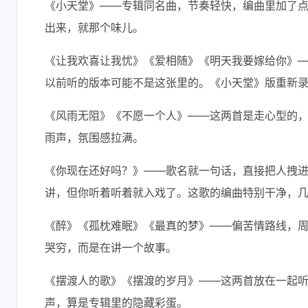
《小天堂》——专辑同名曲，节奏轻快，编曲里加了
出来，就那个味儿。
《让我欢喜让我忧》《爱相随》《明天我要嫁给你》—
以前听的版本可能不是这张里的。《小天堂》版重新
《风雨无阻》《不愿一个人》——这两首是走心型的
雨声，氛围感拉满。
《你现在还好吗？》——歌名就一句话，直接把人拽
讲，但你听着听着就入戏了。这歌的编曲特别干净，
《醉》《孤枕难眠》《最真的梦》——偏苦情路线，
哭穷，而是在讲一个故事。
《摆渡人的歌》《摆渡的岁月》——这两首放在一起
声，算是专辑里的隐藏彩蛋。