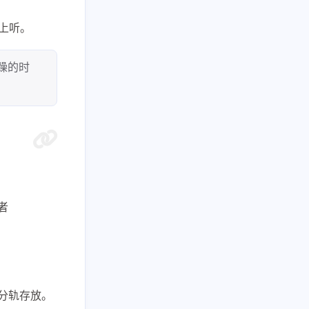
上听。
躁的时
或者
议分轨存放。