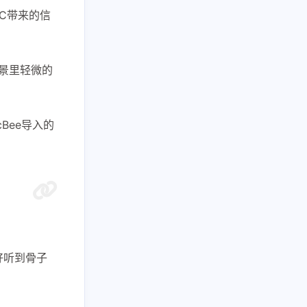
C带来的信
背景里轻微的
1
2
1
AI副业
AI变现
AI实战课程
1
1
1
IPTV直播源
M4芯片
Bee导入的
1
1
1
费API
全游戏完整电影
全球电视
1
5
多语言频道
小红书
1
1
1
优惠
数据接口
新闻娱乐
4
1369
1
纪录片
网盘下载
考点清单
好听到骨子
1
1
1
卷
高考刷题
黑神话悟空
六月 2026
五月 2026
126
119
篇
篇