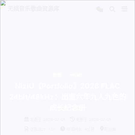
无损音乐歌曲资源库
原创
music
NiziU《Portfolio》2026 FLAC
24bit/48kHz：出道六年九人九色的
成长纪念册
发表于
2026-07-01
更新于
2026-07-01
字数总计:
1.5k
阅读时长:
4分钟
新加坡