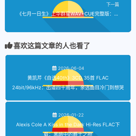
下一篇
《七月一日生》上华群星WAV+CUE完整版：一张被时代封存的97摇滚纪念辑
喜欢这篇文章的人也看了
2026-06-04
黄凯芹《自选40th》3CD 35首 FLAC
24bit/96kHz：出道四十周年，亲选曲目冷门到想哭
2026-01-22
Alexis Cole A Kiss in the Dark Hi-Res FLAC下
载：黑暗中的爵士之吻