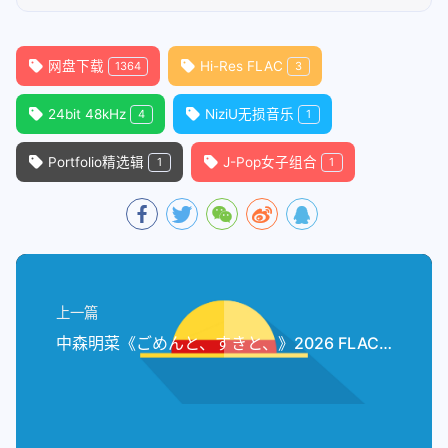
网盘下载
Hi-Res FLAC
1364
3
24bit 48kHz
NiziU无损音乐
4
1
Portfolio精选辑
J-Pop女子组合
1
1
上一篇
中森明菜《ごめんと、すきと、》2026 FLAC 24bit/96kHz：歌姬归来的第十年