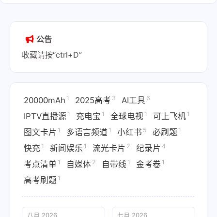
公告
收藏请按“ctrl+D”
1
3
6
20000mAh
2025高考
AI工具
1
1
1
1
IPTV直播源
充电宝
全球电视
可上飞机
1
1
5
1
图文卡片
多语言频道
小红书
必刷题
1
1
2
4
快充
新闻娱乐
流光卡片
纪录片
1
2
1
1
考点清单
自媒体
自带线
金考卷
1
高考刷题
八月 2026
七月 2026