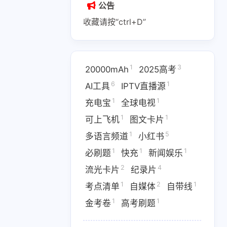
公告
收藏请按“ctrl+D”
1
3
20000mAh
2025高考
1
2
1
6
1
AI副业
AI变现
AI实战课程
AI工具
IPTV直播源
1
1
充电宝
全球电视
1
1
1
IPTV直播源
M4芯片
1
1
可上飞机
图文卡片
1
1
1
费API
全游戏完整电影
全球电视
1
5
多语言频道
小红书
1
1
1
必刷题
快充
新闻娱乐
1
5
多语言频道
小红书
2
4
流光卡片
纪录片
1
1
1
优惠
数据接口
新闻娱乐
1
2
1
考点清单
自媒体
自带线
4
1367
1
纪录片
网盘下载
考点清单
1
1
金考卷
高考刷题
1
1
1
卷
高考刷题
黑神话悟空