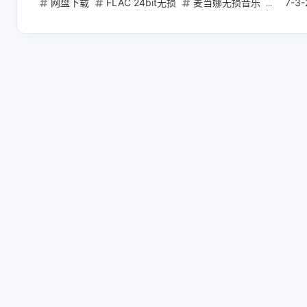
网盘下载
FLAC 24bit无损
麦当娜无损音乐
Confe
7-3-
互动
最新评论
正在加载中...