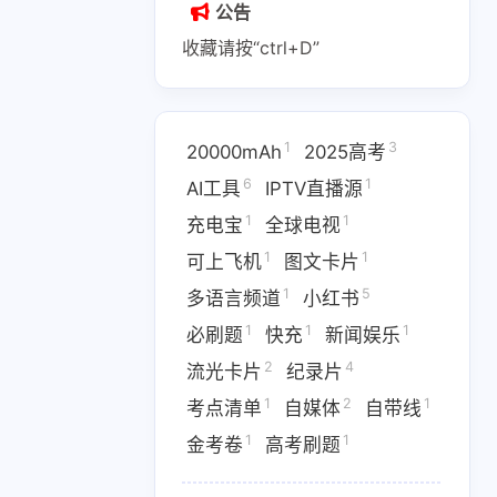
公告
收藏请按“ctrl+D”
1
3
20000mAh
2025高考
1
2
1
6
1
AI副业
AI变现
AI实战课程
AI工具
IPTV直播源
1
1
充电宝
全球电视
1
1
1
IPTV直播源
M4芯片
1
1
可上飞机
图文卡片
1
1
1
费API
全游戏完整电影
全球电视
1
5
多语言频道
小红书
1
1
1
必刷题
快充
新闻娱乐
1
5
多语言频道
小红书
2
4
流光卡片
纪录片
1
1
1
优惠
数据接口
新闻娱乐
1
2
1
考点清单
自媒体
自带线
4
1364
1
纪录片
网盘下载
考点清单
1
1
金考卷
高考刷题
1
1
1
卷
高考刷题
黑神话悟空