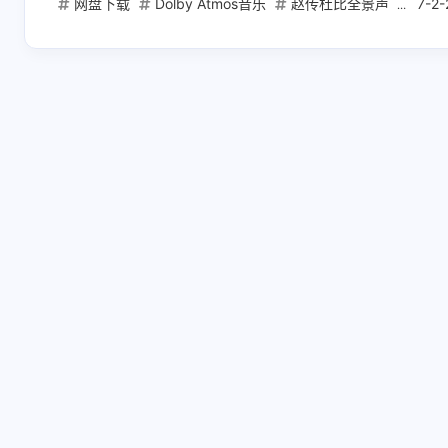
网盘下载
Dolby Atmos音乐
赵传杜比全景声
我终
7-2
互动
最新评论
正在加载中...