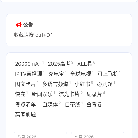
公告
收藏请按“ctrl+D”
1
3
6
20000mAh
2025高考
AI工具
1
1
1
1
IPTV直播源
充电宝
全球电视
可上飞机
1
1
5
1
图文卡片
多语言频道
小红书
必刷题
1
1
2
4
快充
新闻娱乐
流光卡片
纪录片
1
2
1
1
考点清单
自媒体
自带线
金考卷
1
高考刷题
八月 2026
七月 2026