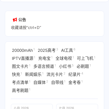
公告
收藏请按“ctrl+D”
1
3
6
20000mAh
2025高考
AI工具
1
1
1
1
IPTV直播源
充电宝
全球电视
可上飞机
1
1
5
1
图文卡片
多语言频道
小红书
必刷题
1
1
2
4
快充
新闻娱乐
流光卡片
纪录片
1
2
1
1
考点清单
自媒体
自带线
金考卷
1
高考刷题
八月 2026
七月 2026