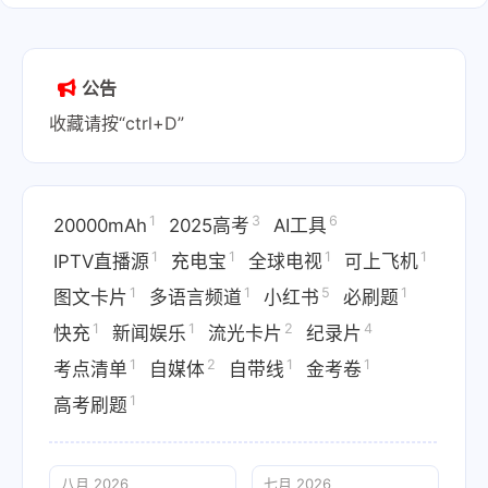
公告
收藏请按“ctrl+D”
1
3
6
20000mAh
2025高考
AI工具
1
1
1
1
IPTV直播源
充电宝
全球电视
可上飞机
1
1
5
1
图文卡片
多语言频道
小红书
必刷题
1
1
2
4
快充
新闻娱乐
流光卡片
纪录片
1
2
1
1
考点清单
自媒体
自带线
金考卷
1
高考刷题
八月 2026
七月 2026